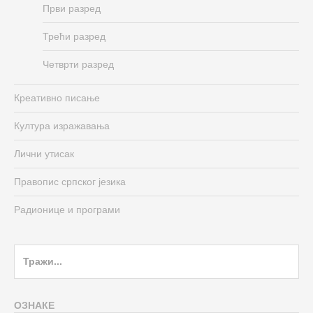
Први разред
Трећи разред
Четврти разред
Креативно писање
Култура изражавања
Лични утисак
Правопис српског језика
Радионице и програми
Search
for:
ОЗНАКЕ