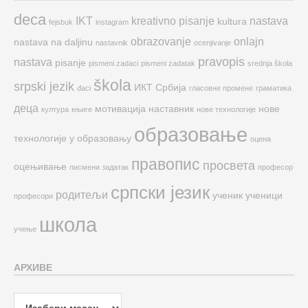
deca
IKT
kreativno pisanje
nastava
kultura
fejsbuk
instagram
obrazovanje
onlajn
nastava na daljinu
nastavnik
ocenjivanje
pravopis
nastava
pisanje
pismeni zadaci
pismeni zadatak
srednja škola
škola
srpski jezik
ИКТ
Србија
đaci
гласовне промене
граматика
деца
мотивација
наставник
нове
култура
књиге
нове технологије
образовање
технологије у образовању
оцена
правопис
просвета
оцењивање
писмени задатак
професор
српски језик
родитељи
ученик
ученици
професори
школа
учење
АРХИВЕ
Архиве