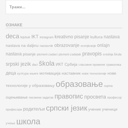
Search
for:
ОЗНАКЕ
deca
IKT
kreativno pisanje
nastava
kultura
fejsbuk
instagram
obrazovanje
onlajn
nastava na daljinu
nastavnik
ocenjivanje
pravopis
nastava
pisanje
pismeni zadaci
pismeni zadatak
srednja škola
škola
srpski jezik
ИКТ
Србија
đaci
гласовне промене
граматика
деца
мотивација
наставник
нове
култура
књиге
нове технологије
образовање
технологије у образовању
оцена
правопис
просвета
оцењивање
писмени задатак
професор
српски језик
родитељи
ученик
ученици
професори
школа
учење