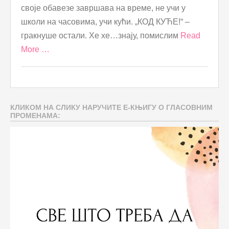
своје обавезе завршава на време, не учи у
школи на часовима, учи кући. „КОД КУЋЕ!“ –
гракнуше остали. Хе хе…знају, помислим
Read
More …
КЛИКОМ НА СЛИКУ НАРУЧИТЕ Е-КЊИГУ О ГЛАСОВНИМ
ПРОМЕНАМА: