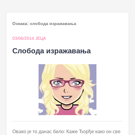
to
content
Ознака:
слобода изражавања
03/06/2014
ЈЕЦА
Слобода изражавања
Овако је то данас било: Каже Ђорђе како он све