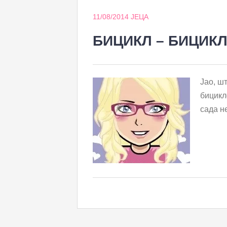
11/08/2014
ЈЕЦА
БИЦИКЛ – БИЦИКЛ
Јао, ш
бицикл
сада н