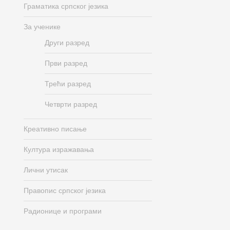
Граматика српског језика
За ученике
Други разред
Први разред
Трећи разред
Четврти разред
Креативно писање
Култура изражавања
Лични утисак
Правопис српског језика
Радионице и програми