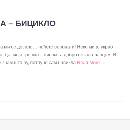
А – БИЦИКЛО
та ми се десило… нећете веровати! Неко ми је украо
о. Да, моја грешка – нисам га добро везала ланцом. И
е знам шта ћу, потпуно сам навикла
Read More …