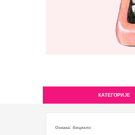
Skip
КАТЕГОРИЈЕ
to
content
Ознака:
бицикло