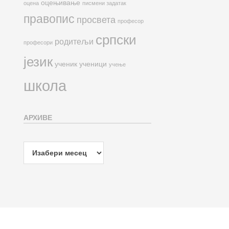
оцењивање
оцена
писмени задатак
правопис
просвета
професор
српски
родитељи
професори
језик
ученик
ученици
учење
школа
АРХИВЕ
Архиве