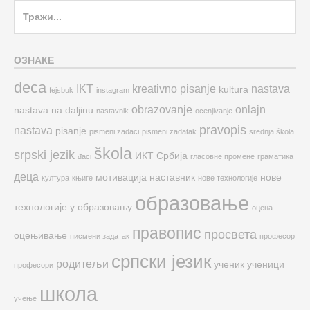
Search
for:
ОЗНАКЕ
deca
IKT
kreativno pisanje
nastava
kultura
fejsbuk
instagram
obrazovanje
onlajn
nastava na daljinu
nastavnik
ocenjivanje
pravopis
nastava
pisanje
pismeni zadaci
pismeni zadatak
srednja škola
škola
srpski jezik
ИКТ
Србија
đaci
гласовне промене
граматика
деца
мотивација
наставник
нове
култура
књиге
нове технологије
образовање
технологије у образовању
оцена
правопис
просвета
оцењивање
писмени задатак
професор
српски језик
родитељи
ученик
ученици
професори
школа
учење