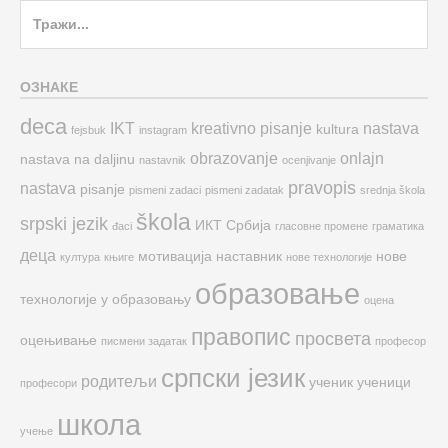
Search
for:
ОЗНАКЕ
deca
IKT
kreativno pisanje
nastava
kultura
fejsbuk
instagram
obrazovanje
onlajn
nastava na daljinu
nastavnik
ocenjivanje
pravopis
nastava
pisanje
pismeni zadaci
pismeni zadatak
srednja škola
škola
srpski jezik
ИКТ
Србија
đaci
гласовне промене
граматика
деца
мотивација
наставник
нове
култура
књиге
нове технологије
образовање
технологије у образовању
оцена
правопис
просвета
оцењивање
писмени задатак
професор
српски језик
родитељи
ученик
ученици
професори
школа
учење