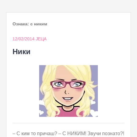
to
content
Ознака:
с никим
12/02/2014
ЈЕЦА
Ники
– С ким то причаш? – С НИКИМ! Звучи познато?!