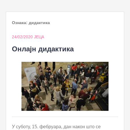
to
content
Ознака:
дидактика
24/02/2020
ЈЕЦА
Онлајн дидактика
У суботу, 15. фебруара, дан након што се