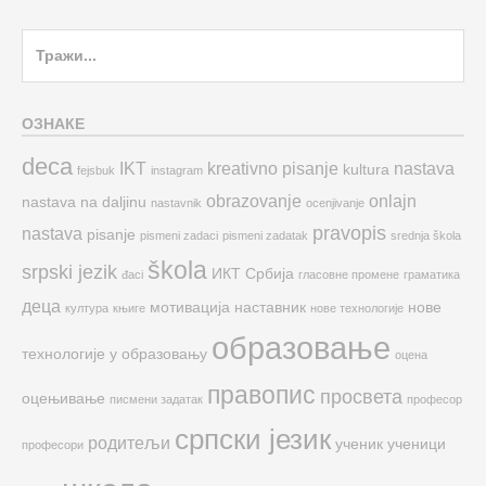
Search
for:
ОЗНАКЕ
deca
IKT
kreativno pisanje
nastava
kultura
fejsbuk
instagram
obrazovanje
onlajn
nastava na daljinu
nastavnik
ocenjivanje
pravopis
nastava
pisanje
pismeni zadaci
pismeni zadatak
srednja škola
škola
srpski jezik
ИКТ
Србија
đaci
гласовне промене
граматика
деца
мотивација
наставник
нове
култура
књиге
нове технологије
образовање
технологије у образовању
оцена
правопис
просвета
оцењивање
писмени задатак
професор
српски језик
родитељи
ученик
ученици
професори