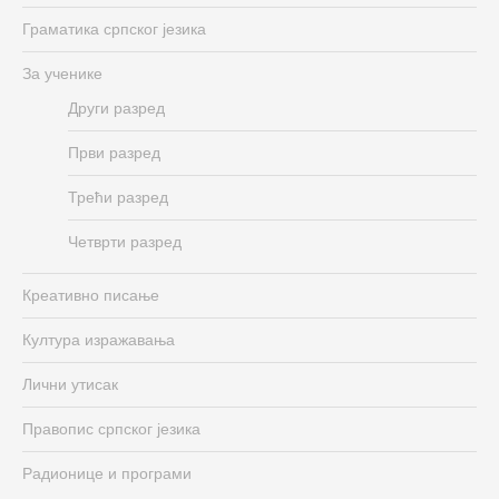
Граматика српског језика
За ученике
Други разред
Први разред
Трећи разред
Четврти разред
Креативно писање
Култура изражавања
Лични утисак
Правопис српског језика
Радионице и програми