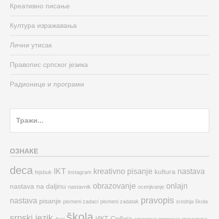
Креативно писање
Култура изражавања
Лични утисак
Правопис српског језика
Радионице и програми
Search
for:
ОЗНАКЕ
deca
IKT
kreativno pisanje
nastava
kultura
fejsbuk
instagram
obrazovanje
onlajn
nastava na daljinu
nastavnik
ocenjivanje
pravopis
nastava
pisanje
pismeni zadaci
pismeni zadatak
srednja škola
škola
srpski jezik
ИКТ
Србија
đaci
гласовне промене
граматика