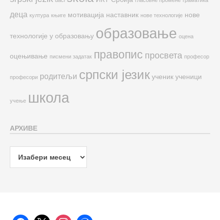
деца
мотивација
наставник
нове
култура
књиге
нове технологије
образовање
технологије у образовању
оцена
правопис
просвета
оцењивање
писмени задатак
професор
српски језик
родитељи
ученик
ученици
професори
школа
учење
АРХИВЕ
Архиве