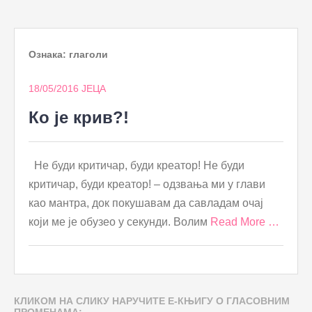
to
content
Ознака:
глаголи
18/05/2016
ЈЕЦА
Ко је крив?!
Не буди критичар, буди креатор! Не буди
критичар, буди креатор! – одзвања ми у глави
као мантра, док покушавам да савладам очај
који ме је обузео у секунди. Волим
Read More …
КЛИКОМ НА СЛИКУ НАРУЧИТЕ Е-КЊИГУ О ГЛАСОВНИМ
ПРОМЕНАМА: