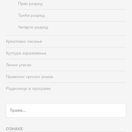
Први разред
Трећи разред
Четврти разред
Креативно писање
Култура изражавања
Лични утисак
Правопис српског језика
Радионице и програми
Search
for:
ОЗНАКЕ