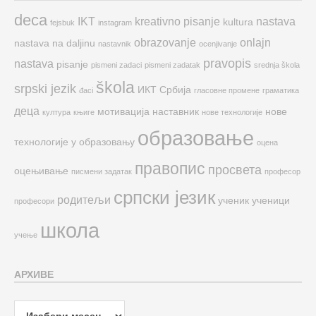
deca
IKT
kreativno pisanje
nastava
kultura
fejsbuk
instagram
obrazovanje
onlajn
nastava na daljinu
nastavnik
ocenjivanje
pravopis
nastava
pisanje
pismeni zadaci
pismeni zadatak
srednja škola
škola
srpski jezik
ИКТ
Србија
đaci
гласовне промене
граматика
деца
мотивација
наставник
нове
култура
књиге
нове технологије
образовање
технологије у образовању
оцена
правопис
просвета
оцењивање
писмени задатак
професор
српски језик
родитељи
ученик
ученици
професори
школа
учење
АРХИВЕ
Архиве