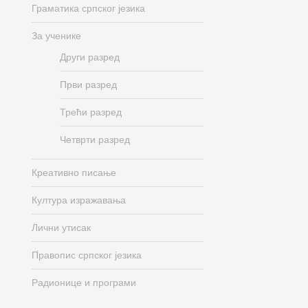
Граматика српског језика
За ученике
Други разред
Први разред
Трећи разред
Четврти разред
Креативно писање
Култура изражавања
Лични утисак
Правопис српског језика
Радионице и програми