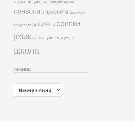
оцењивање
оцена
писмени задатак
правопис
просвета
професор
српски
родитељи
професори
језик
ученик
ученици
учење
школа
АРХИВЕ
Архиве