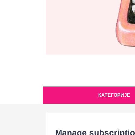
Skip
КАТЕГОРИЈЕ
to
content
Manage subscripti