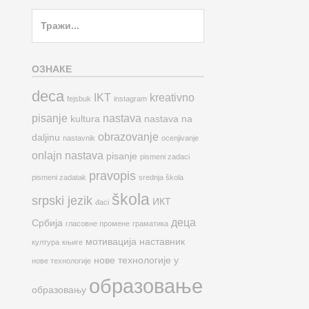
Search
for:
ОЗНАКЕ
deca
IKT
kreativno
fejsbuk
instagram
pisanje
nastava
kultura
nastava na
obrazovanje
daljinu
nastavnik
ocenjivanje
onlajn nastava
pisanje
pismeni zadaci
pravopis
pismeni zadatak
srednja škola
škola
srpski jezik
ИКТ
đaci
деца
Србија
гласовне промене
граматика
мотивација
наставник
култура
књиге
нове технологије у
нове технологије
образовање
образовању