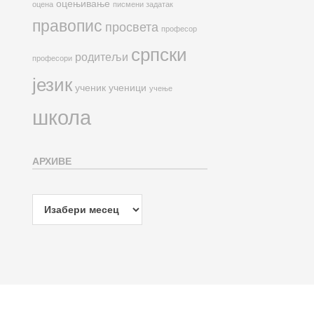
оцењивање
оцена
писмени задатак
правопис
просвета
професор
српски
родитељи
професори
језик
ученик
ученици
учење
школа
АРХИВЕ
Архиве