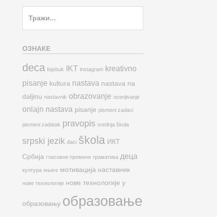
Search
for:
ОЗНАКЕ
deca
IKT
kreativno
fejsbuk
instagram
pisanje
nastava
kultura
nastava na
obrazovanje
daljinu
nastavnik
ocenjivanje
onlajn nastava
pisanje
pismeni zadaci
pravopis
pismeni zadatak
srednja škola
škola
srpski jezik
ИКТ
đaci
деца
Србија
гласовне промене
граматика
мотивација
наставник
култура
књиге
нове технологије у
нове технологије
образовање
образовању