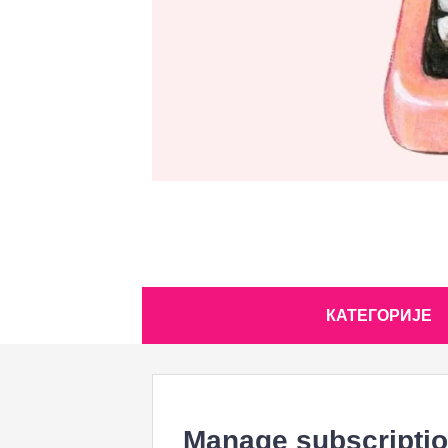
Skip
КАТЕГОРИЈЕ
to
content
Manage subscripti