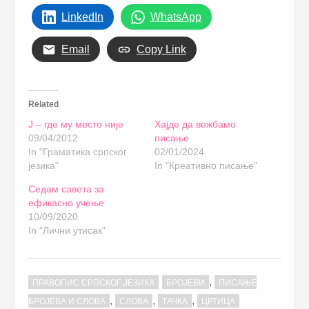
LinkedIn
WhatsApp
Email
Copy Link
Related
Ј – где му место није
Хајде да вежбамо
09/04/2012
писање
In "Граматика српског
02/01/2024
језика"
In "Креативно писање"
Седам савета за
ефикасно учење
10/09/2020
In "Лични утисак"
,
ПРАВОПИС СРПСКОГ ЈЕЗИКА
БРОЈЕВИ
ПИСАЊЕ
,
,
,
БРОЈЕВА И СЛОВА
СЛОВА
ТАЧКА
ЦРТИЦА