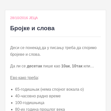
to
content
28/10/2016
ЈЕЦА
Бројке и слова
Деси се понекад да у писању треба да спојимо
бројеве и слова.
Да ли се
десетак
пише као
10ак
,
10так
или…
Ево како треба
:
65-годишњак (нема спојног вокала о)
40-часовно радно време
100-годишњица
80-их година прошлог века