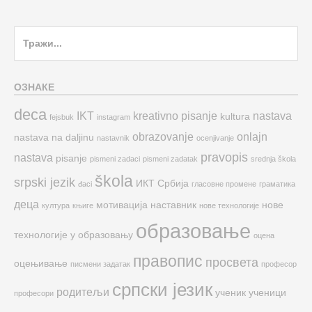
Search
for:
ОЗНАКЕ
deca
IKT
kreativno pisanje
nastava
kultura
fejsbuk
instagram
obrazovanje
onlajn
nastava na daljinu
nastavnik
ocenjivanje
pravopis
nastava
pisanje
pismeni zadaci
pismeni zadatak
srednja škola
škola
srpski jezik
ИКТ
Србија
đaci
гласовне промене
граматика
деца
мотивација
наставник
нове
култура
књиге
нове технологије
образовање
технологије у образовању
оцена
правопис
просвета
оцењивање
писмени задатак
професор
српски језик
родитељи
ученик
ученици
професори