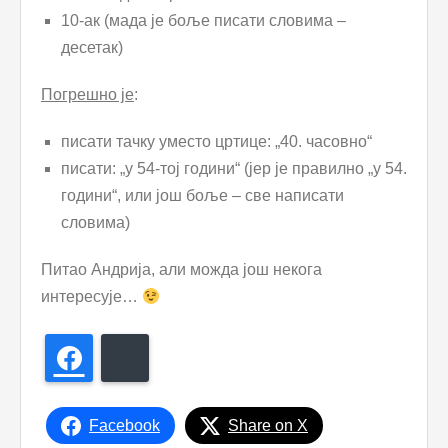
10-ак (мада је боље писати словима –
десетак)
Погрешно је
:
писати тачку уместо цртице: „40. часовно“
писати: „у 54-тој години“ (јер је правилно „у 54.
години“, или још боље – све написати
словима)
Питао Андрија, али можда још некога
интересује…
Facebook
Bluesky
Facebook
Share on X