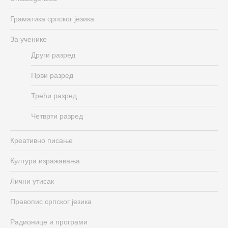
Граматика српског језика
За ученике
Други разред
Први разред
Трећи разред
Четврти разред
Креативно писање
Култура изражавања
Лични утисак
Правопис српског језика
Радионице и програми