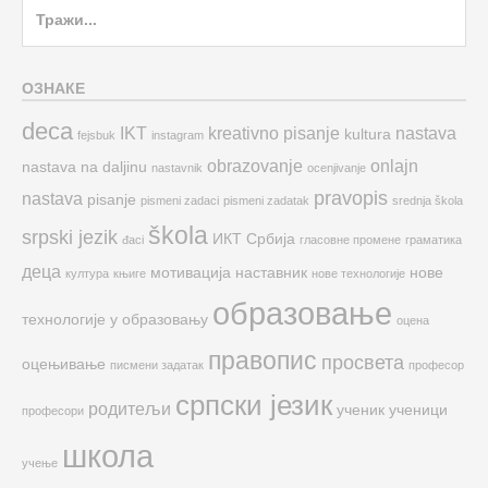
Search
for:
ОЗНАКЕ
deca
IKT
kreativno pisanje
nastava
kultura
fejsbuk
instagram
obrazovanje
onlajn
nastava na daljinu
nastavnik
ocenjivanje
pravopis
nastava
pisanje
pismeni zadaci
pismeni zadatak
srednja škola
škola
srpski jezik
ИКТ
Србија
đaci
гласовне промене
граматика
деца
мотивација
наставник
нове
култура
књиге
нове технологије
образовање
технологије у образовању
оцена
правопис
просвета
оцењивање
писмени задатак
професор
српски језик
родитељи
ученик
ученици
професори
школа
учење