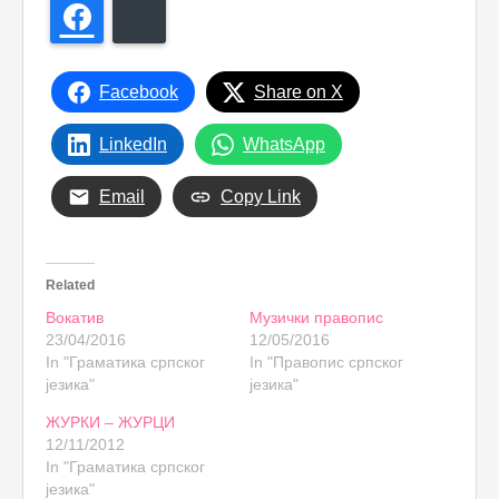
Facebook
Bluesky
Facebook
Share on X
LinkedIn
WhatsApp
Email
Copy Link
Related
Вокатив
Музички правопис
23/04/2016
12/05/2016
In "Граматика српског
In "Правопис српског
језика"
језика"
ЖУРКИ – ЖУРЦИ
12/11/2012
In "Граматика српског
језика"