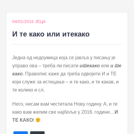
to
content
04/01/2016
ЈЕЦА
И те како или итекако
Једна од недоумица која се јавља у писању је
управо ова – треба ли писати
итекако
или
и те
како
. Правопис каже да треба одвојити И и ТЕ
који служе за истицање – и те како, и те какав, и
те колико и сл.
Него, нисам вам честитала Нову годину. А, и те
како вам желим све најбоље у 2016. години…
И
ТЕ КАКО
!