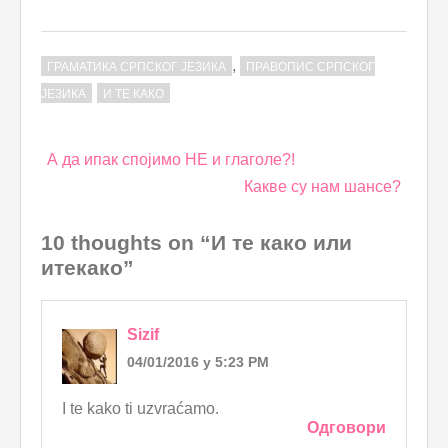
,
ГРАМАТИКА СРПСКОГ ЈЕЗИКА
ПРАВОПИС СРПСКОГ
ЈЕЗИКА
И ТЕ КАКО
Post
А да ипак спојимо НЕ и глаголе?!
navigation
Какве су нам шансе?
10 thoughts on “И те како или
итекако”
Sizif
04/01/2016 у 5:23 PM
I te kako ti uzvraćamo.
Одговори