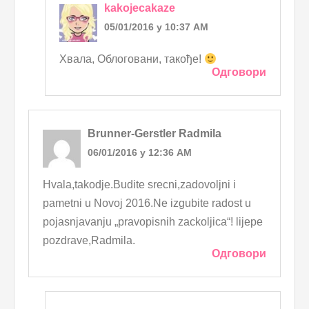
kakojecakaze
05/01/2016 у 10:37 AM
Хвала, Облоговани, такође!
Одговори
Brunner-Gerstler Radmila
06/01/2016 у 12:36 AM
Hvala,takodje.Budite srecni,zadovoljni i
pametni u Novoj 2016.Ne izgubite radost u
pojasnjavanju „pravopisnih zackoljica“! lijepe
pozdrave,Radmila.
Одговори