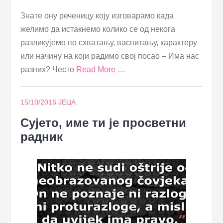
Знате ону реченицу коју изговарамо када
желимо да истакнемо колико се од некога
разликујемо по схватању, васпитању, карактеру
или начину на који радимо свој посао – Има нас
разних? Често
Read More …
15/10/2016
ЈЕЦА
Сујето, име ти је просветни
радник