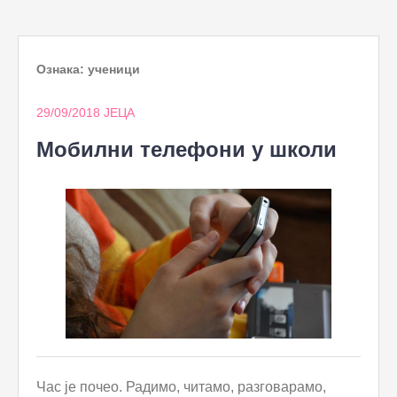
to
content
Ознака:
ученици
29/09/2018
ЈЕЦА
Мобилни телефони у школи
Час је почео. Радимо, читамо, разговарамо,