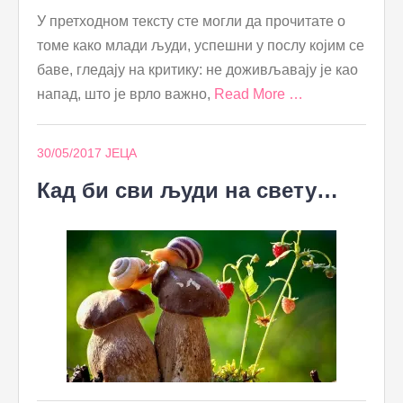
У претходном тексту сте могли да прочитате о
томе како млади људи, успешни у послу којим се
баве, гледају на критику: не доживљавају је као
напад, што је врло важно,
Read More …
30/05/2017
ЈЕЦА
Кад би сви људи на свету…