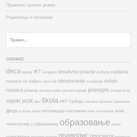
Правопис српског језика
Радионице и програми
Search
for:
ОЗНАКЕ
deca
IKT
kreativno pisanje
nastava
kultura
fejsbuk
instagram
obrazovanje
onlajn
nastava na daljinu
nastavnik
ocenjivanje
pravopis
nastava
pisanje
pismeni zadaci
pismeni zadatak
srednja škola
škola
srpski jezik
ИКТ
Србија
đaci
гласовне промене
граматика
деца
мотивација
наставник
нове
култура
књиге
нове технологије
образовање
технологије у образовању
оцена
правопис
просвета
оцењивање
писмени задатак
професор