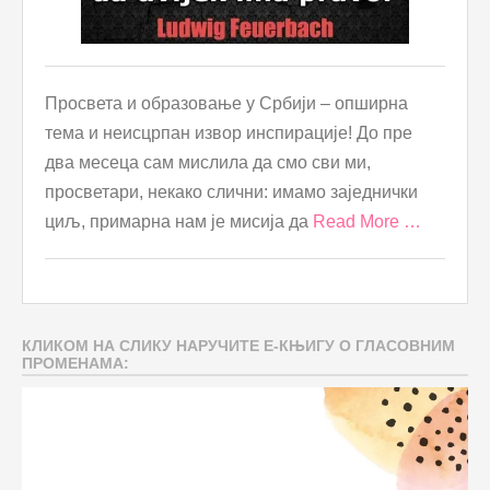
Просвета и образовање у Србији – опширна
тема и неисцрпан извор инспирације! До пре
два месеца сам мислила да смо сви ми,
просветари, некако слични: имамо заједнички
циљ, примарна нам је мисија да
Read More …
КЛИКОМ НА СЛИКУ НАРУЧИТЕ Е-КЊИГУ О ГЛАСОВНИМ
ПРОМЕНАМА: