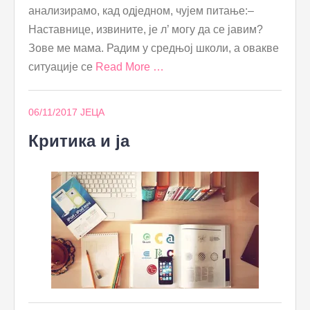
анализирамо, кад одједном, чујем питање:–
Наставнице, извините, је л’ могу да се јавим?
Зове ме мама. Радим у средњој школи, а овакве
ситуације се
Read More …
06/11/2017
ЈЕЦА
Критика и ја