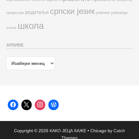
српски језик
родитељи
ученик
ученици
професори
школа
учење
АРХИВЕ
Архиве
Copyright © 2026
КАКО ЈЕЦА КАЖЕ
•
Chicago by
Catch
Themes