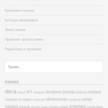
Креативно писање
Култура изражавања
Лични утисак
Правопис српског језика
Радионице и програми
Search
for:
ОЗНАКЕ
deca
IKT
kreativno pisanje
nastava
kultura
fejsbuk
instagram
obrazovanje
onlajn
nastava na daljinu
nastavnik
ocenjivanje
pravopis
nastava
pisanje
pismeni zadaci
pismeni zadatak
srednja škola