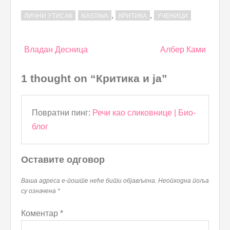
,
,
ЛИЧНИ УТИСАК
NASTAVA
КРИТИКА
УЧЕНИЦИ
Post
Владан Десница
Албер Ками
navigation
1 thought on “Критика и ја”
Повратни пинг:
Речи као сликовнице | Био-
блог
Оставите одговор
Ваша адреса е-поште неће бити објављена.
Неопходна поља
су означена
*
Коментар
*