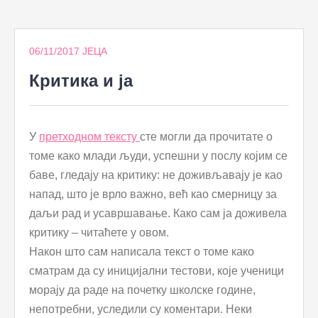
to
content
06/11/2017
ЈЕЦА
Критика и ја
У
претходном тексту
сте могли да прочитате о
томе како млади људи, успешни у послу којим се
баве, гледају на критику: не доживљавају је као
напад, што је врло важно, већ као смерницу за
даљи рад и усавршавање. Како сам ја доживела
критику – читаћете у овом.
Након што сам написала текст о томе како
сматрам да су иницијални тестови, које ученици
морају да раде на почетку школске године,
непотребни, уследили су коментари. Неки