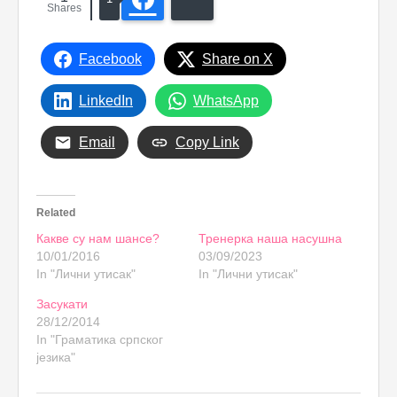
Shares
Facebook
Share on X
LinkedIn
WhatsApp
Email
Copy Link
Related
Какве су нам шансе?
Тренерка наша насушна
10/01/2016
03/09/2023
In "Лични утисак"
In "Лични утисак"
Засукати
28/12/2014
In "Граматика српског
језика"