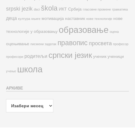
škola
srpski jezik
ИКТ
Србија
đaci
гласовне промене
граматика
деца
мотивација
наставник
нове
култура
књиге
нове технологије
образовање
технологије у образовању
оцена
правопис
просвета
оцењивање
писмени задатак
професор
српски језик
родитељи
ученик
ученици
професори
школа
учење
АРХИВЕ
Архиве