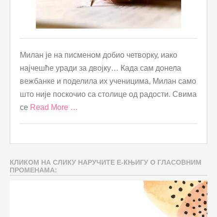
Милан је на писменом добио четворку, иако
најчешће уради за двојку… Када сам донела
вежбанке и поделила их ученицима, Милан само
што није поскочио са столице од радости. Свима
се
Read More …
КЛИКОМ НА СЛИКУ НАРУЧИТЕ Е-КЊИГУ О ГЛАСОВНИМ
ПРОМЕНАМА: