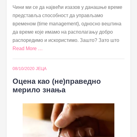
Чини ми се да највећи изазов у данашње време
представља способност да управљамо
временом (time management), односно вештина
да време које имамо на располагању добро
распоредимо и искористимо. Зашто? Зато што
Read More …
08/10/2020
ЈЕЦА
Оцена као (не)праведно
мерило знања