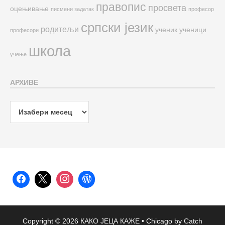
правопис
просвета
оцењивање
писмени задатак
професор
српски језик
родитељи
ученик
ученици
професори
школа
учење
АРХИВЕ
Архиве
Copyright © 2026
КАКО ЈЕЦА КАЖЕ
•
Chicago by
Catch