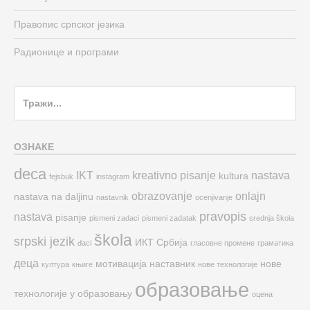
Правопис српског језика
Радионице и програми
Search
for:
ОЗНАКЕ
deca
IKT
kreativno pisanje
nastava
kultura
fejsbuk
instagram
obrazovanje
onlajn
nastava na daljinu
nastavnik
ocenjivanje
pravopis
nastava
pisanje
pismeni zadaci
pismeni zadatak
srednja škola
škola
srpski jezik
ИКТ
Србија
đaci
гласовне промене
граматика
деца
мотивација
наставник
нове
култура
књиге
нове технологије
образовање
технологије у образовању
оцена