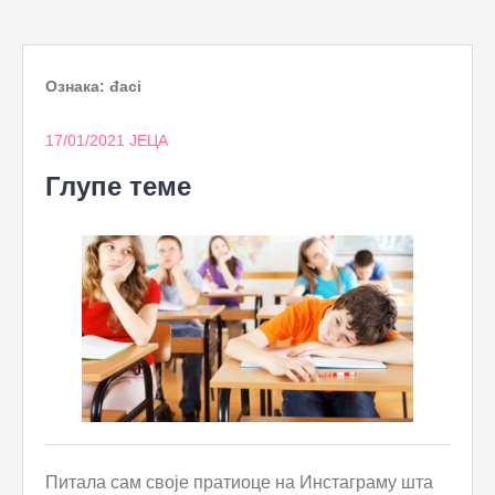
to
content
Ознака:
đaci
17/01/2021
ЈЕЦА
Глупе теме
Питала сам своје пратиоце на Инстаграму шта