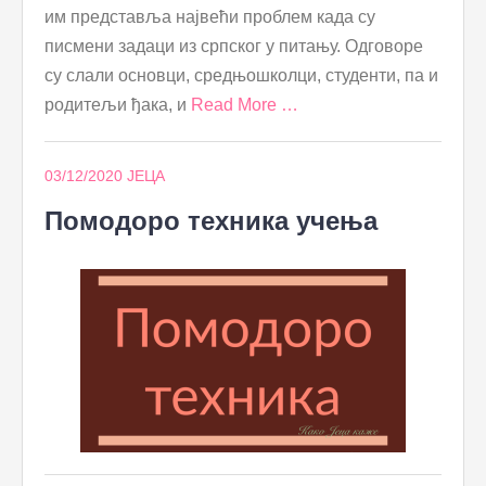
им представља највећи проблем када су
писмени задаци из српског у питању. Одговоре
су слали основци, средњошколци, студенти, па и
родитељи ђака, и
Read More …
03/12/2020
ЈЕЦА
Помодоро техника учења