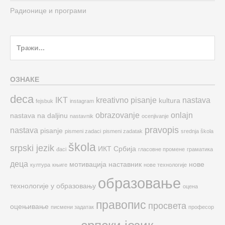
Радионице и програми
Search
for:
ОЗНАКЕ
deca
IKT
kreativno pisanje
nastava
kultura
fejsbuk
instagram
obrazovanje
onlajn
nastava na daljinu
nastavnik
ocenjivanje
pravopis
nastava
pisanje
pismeni zadaci
pismeni zadatak
srednja škola
škola
srpski jezik
ИКТ
Србија
đaci
гласовне промене
граматика
деца
мотивација
наставник
нове
култура
књиге
нове технологије
образовање
технологије у образовању
оцена
правопис
просвета
оцењивање
писмени задатак
професор