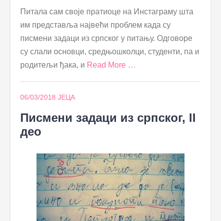
Питала сам своје пратиоце на Инстаграму шта
им представља највећи проблем када су
писмени задаци из српског у питању. Одговоре
су слали основци, средњошколци, студенти, па и
родитељи ђака, и
Read More …
06/03/2018
ЈЕЦА
Писмени задаци из српског, II
део