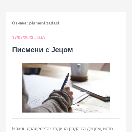
to
content
Ознака:
pismeni zadaci
17/07/2023
ЈЕЦА
Писмени с Јецом
Након двадесетак година рада са децом, исто