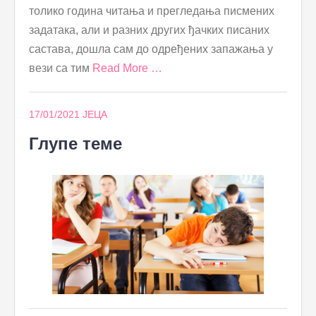
толико година читања и прегледања писмених
задатака, али и разних других ђачких писаних
састава, дошла сам до одређених запажања у
вези са тим
Read More …
17/01/2021
ЈЕЦА
Глупе теме