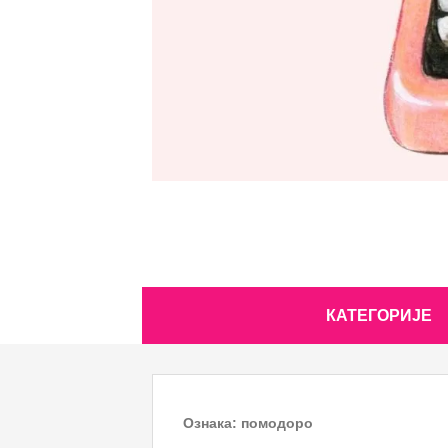
Skip
КАТЕГОРИЈЕ
to
content
Ознака:
помодоро