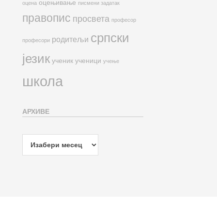
оцењивање
оцена
писмени задатак
правопис
просвета
професор
српски
родитељи
професори
језик
ученик
ученици
учење
школа
АРХИВЕ
Архиве