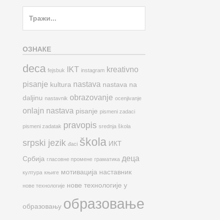
Search
for:
ОЗНАКЕ
deca
IKT
kreativno
fejsbuk
instagram
pisanje
nastava
kultura
nastava na
obrazovanje
daljinu
nastavnik
ocenjivanje
onlajn nastava
pisanje
pismeni zadaci
pravopis
pismeni zadatak
srednja škola
škola
srpski jezik
ИКТ
đaci
деца
Србија
гласовне промене
граматика
мотивација
наставник
култура
књиге
нове технологије у
нове технологије
образовање
образовању