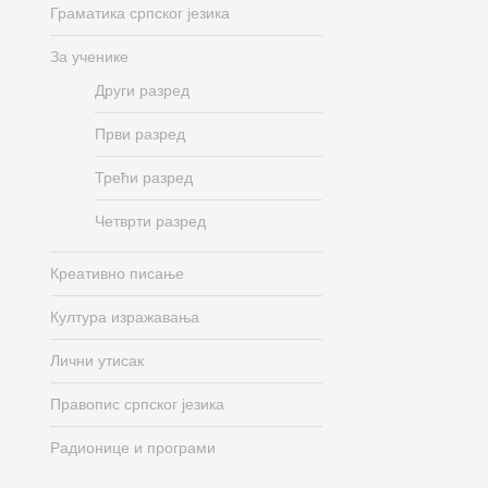
Граматика српског језика
За ученике
Други разред
Први разред
Трећи разред
Четврти разред
Креативно писање
Култура изражавања
Лични утисак
Правопис српског језика
Радионице и програми