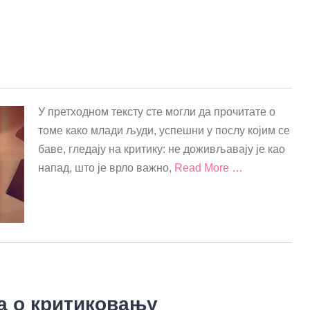
У претходном тексту сте могли да прочитате о
томе како млади људи, успешни у послу којим се
баве, гледају на критику: не доживљавају је као
напад, што је врло важно,
Read More …
ја о критиковању