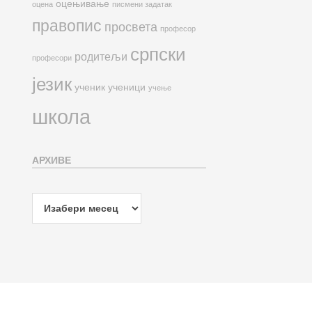
оцењивање
оцена
писмени задатак
правопис
просвета
професор
српски
родитељи
професори
језик
ученик
ученици
учење
школа
АРХИВЕ
Архиве