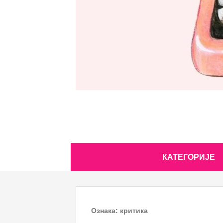
Skip
КАТЕГОРИЈЕ
to
content
Ознака:
критика