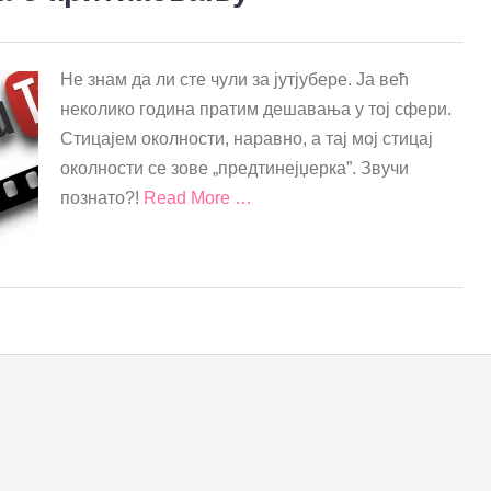
Не знам да ли сте чули за јутјубере. Ја већ
неколико година пратим дешавања у тој сфери.
Стицајем околности, наравно, а тај мој стицај
околности се зове „предтинејџерка”. Звучи
познато?!
Read More …