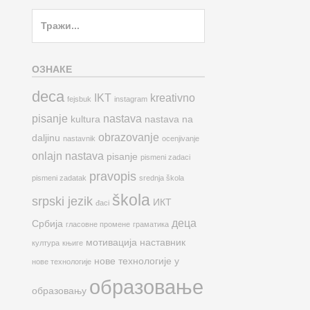
Search
for:
ОЗНАКЕ
deca
IKT
kreativno
fejsbuk
instagram
pisanje
nastava
kultura
nastava na
obrazovanje
daljinu
nastavnik
ocenjivanje
onlajn nastava
pisanje
pismeni zadaci
pravopis
pismeni zadatak
srednja škola
škola
srpski jezik
ИКТ
đaci
деца
Србија
гласовне промене
граматика
мотивација
наставник
култура
књиге
нове технологије у
нове технологије
образовање
образовању