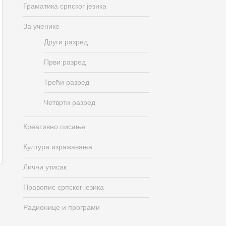
Граматика српског језика
За ученике
Други разред
Први разред
Трећи разред
Четврти разред
Креативно писање
Култура изражавања
Лични утисак
Правопис српског језика
Радионице и програми