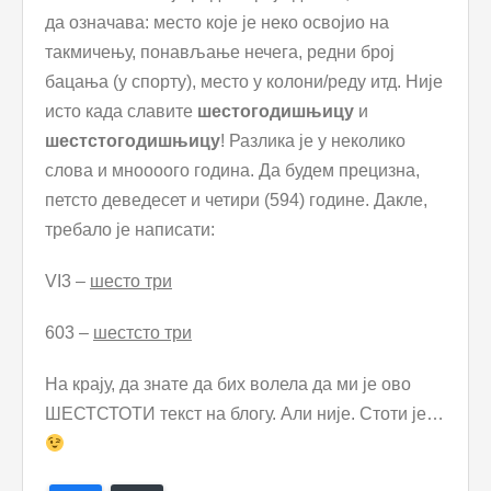
да означава: место које је неко освојио на
такмичењу, понављање нечега, редни број
бацања (у спорту), место у колони/реду итд. Није
исто када славите
шестогодишњицу
и
шестстогодишњицу
! Разлика је у неколико
слова и мноооого година. Да будем прецизна,
петсто деведесет и четири (594) године. Дакле,
требало је написати:
VI3 –
шесто три
603 –
шестсто три
На крају, да знате да бих волела да ми је ово
ШЕСТСТОТИ текст на блогу. Али није. Стоти је…