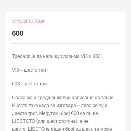
to
content
19/02/2015
ЈЕЦА
600
Требало је да напишу словима VI3 и 603.
VI3 – шесто три
603 – шесто три
Овако моји средњошколци написаше на табли.
И јесте тако када се изговара – лепо се чује
„шесто три“. Међутим, број 600 се пише
ШЕСТСТО (или шест стотина), а не
шесто. ШЕСТО је редни број од шест, те може