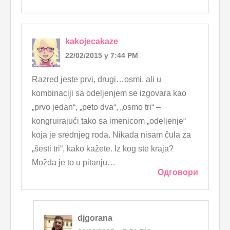
kakojecakaze
22/02/2015 у 7:44 PM
Razred jeste prvi, drugi…osmi, ali u
kombinaciji sa odeljenjem se izgovara kao
„prvo jedan“, „peto dva“, „osmo tri“ –
kongruirajući tako sa imenicom „odeljenje“
koja je srednjeg roda. Nikada nisam čula za
„šesti tri“, kako kažete. Iz kog ste kraja?
Možda je to u pitanju…
Одговори
djgorana