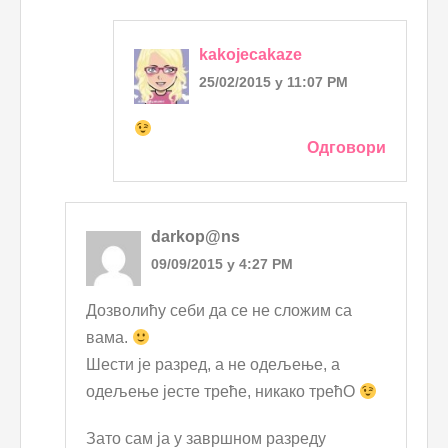
kakojecakaze
25/02/2015 у 11:07 PM
Одговори
darkop@ns
09/09/2015 у 4:27 PM
Дозволићу себи да се не сложим са
вама.
Шести је разред, а не одељење, а
одељење јесте треће, никако трећО
Зато сам ја у завршном разреду