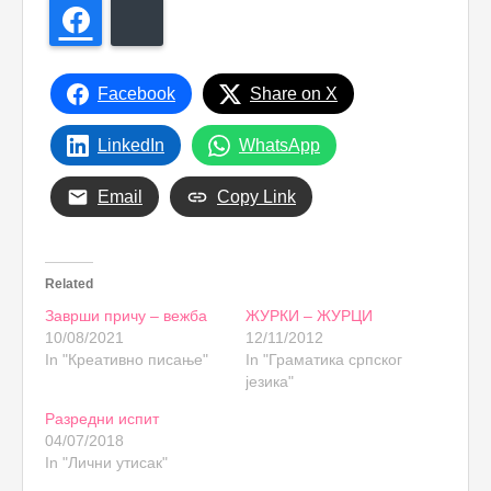
Facebook
Bluesky
Facebook
Share on X
LinkedIn
WhatsApp
Email
Copy Link
Related
Заврши причу – вежба
ЖУРКИ – ЖУРЦИ
10/08/2021
12/11/2012
In "Креативно писање"
In "Граматика српског
језика"
Разредни испит
04/07/2018
In "Лични утисак"