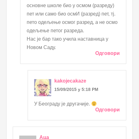
основне школе био у осмом (разреду)
пет или само био осмИ (разред) пет, тј.
пето одељење осмог разред, а не осмо
одељење петог разреда.
Нас је бар тако учила наставница у
Новом Саду.
Одговори
kakojecakaze
15/09/2015 у 5:18 PM
У Београду је другачије.
Одговори
Аца