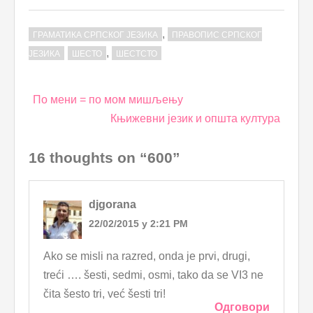
,
ГРАМАТИКА СРПСКОГ ЈЕЗИКА
ПРАВОПИС СРПСКОГ
,
ЈЕЗИКА
ШЕСТО
ШЕСТСТО
Post
По мени = по мом мишљењу
navigation
Књижевни језик и општа култура
16 thoughts on “600”
djgorana
22/02/2015 у 2:21 PM
Ako se misli na razred, onda je prvi, drugi,
treći …. šesti, sedmi, osmi, tako da se VI3 ne
čita šesto tri, već šesti tri!
Одговори