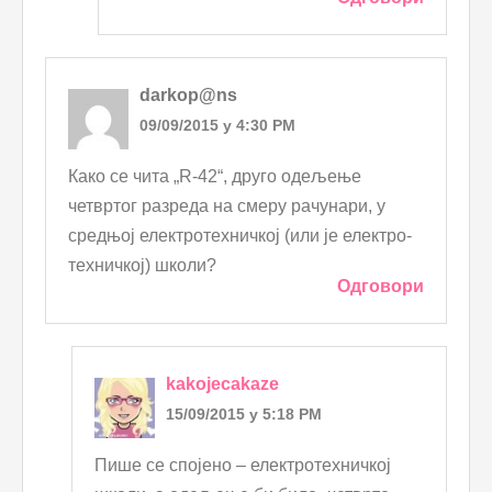
darkop@ns
09/09/2015 у 4:30 PM
Како се чита „R-42“, друго одељење
четвртог разреда на смеру рачунари, у
средњој електротехничкој (или је електро-
техничкој) школи?
Одговори
kakojecakaze
15/09/2015 у 5:18 PM
Пише се спојено – електротехничкој