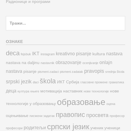
Радионице и програми
Search
for:
ОЗНАКЕ
deca
IKT
kreativno pisanje
nastava
kultura
fejsbuk
instagram
obrazovanje
onlajn
nastava na daljinu
nastavnik
ocenjivanje
pravopis
nastava
pisanje
pismeni zadaci
pismeni zadatak
srednja škola
škola
srpski jezik
ИКТ
Србија
đaci
гласовне промене
граматика
деца
мотивација
наставник
нове
култура
књиге
нове технологије
образовање
технологије у образовању
оцена
правопис
просвета
оцењивање
писмени задатак
професор
српски језик
родитељи
ученик
ученици
професори