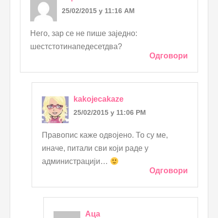
25/02/2015 у 11:16 AM
Него, зар се не пише заједно:
шестстотинапедесетдва?
Одговори
kakojecakaze
25/02/2015 у 11:06 PM
Правопис каже одвојено. То су ме,
иначе, питали сви који раде у
администрацији…
Одговори
Аца