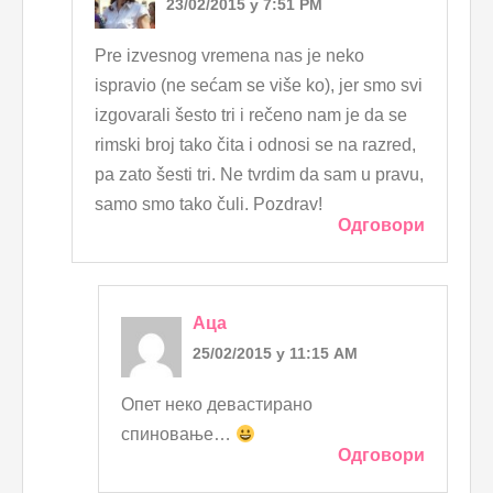
23/02/2015 у 7:51 PM
Pre izvesnog vremena nas je neko
ispravio (ne sećam se više ko), jer smo svi
izgovarali šesto tri i rečeno nam je da se
rimski broj tako čita i odnosi se na razred,
pa zato šesti tri. Ne tvrdim da sam u pravu,
samo smo tako čuli. Pozdrav!
Одговори
Аца
25/02/2015 у 11:15 AM
Опет неко девастирано
спиновање…
Одговори