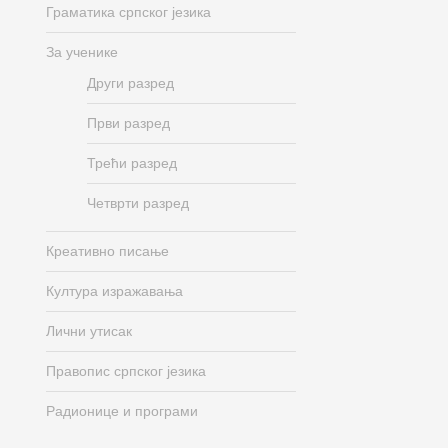
Граматика српског језика
За ученике
Други разред
Први разред
Трећи разред
Четврти разред
Креативно писање
Култура изражавања
Лични утисак
Правопис српског језика
Радионице и програми