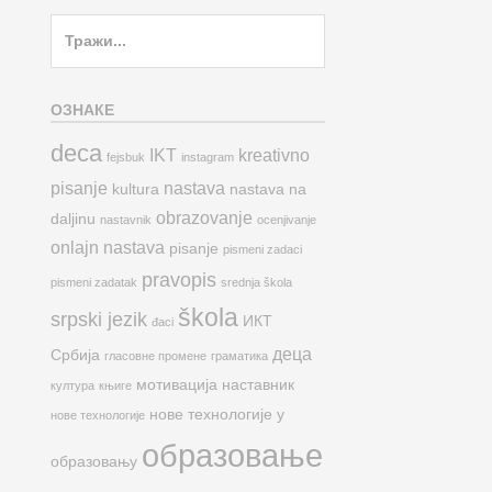
Search
for:
ОЗНАКЕ
deca
IKT
kreativno
fejsbuk
instagram
pisanje
nastava
kultura
nastava na
obrazovanje
daljinu
nastavnik
ocenjivanje
onlajn nastava
pisanje
pismeni zadaci
pravopis
pismeni zadatak
srednja škola
škola
srpski jezik
ИКТ
đaci
деца
Србија
гласовне промене
граматика
мотивација
наставник
култура
књиге
нове технологије у
нове технологије
образовање
образовању