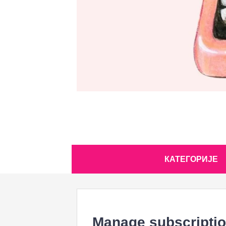
Skip
КАТЕГОРИЈЕ
to
content
Manage subscripti