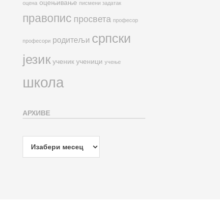
оцењивање
оцена
писмени задатак
правопис
просвета
професор
српски
родитељи
професори
језик
ученик
ученици
учење
школа
АРХИВЕ
Архиве