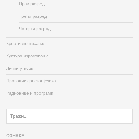
Први разред
Трећи разред
Четврти разред
Креативно писање
Култура изражавања
Лични утисак
Правопис српског језика
Радионице и програми
Search
for:
ОЗНАКЕ