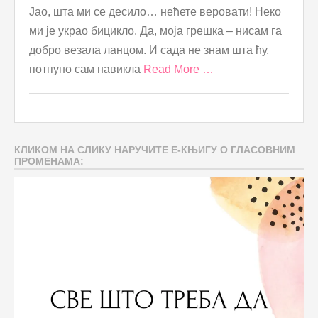
Јао, шта ми се десило… нећете веровати! Неко
ми је украо бицикло. Да, моја грешка – нисам га
добро везала ланцом. И сада не знам шта ћу,
потпуно сам навикла
Read More …
КЛИКОМ НА СЛИКУ НАРУЧИТЕ Е-КЊИГУ О ГЛАСОВНИМ
ПРОМЕНАМА: