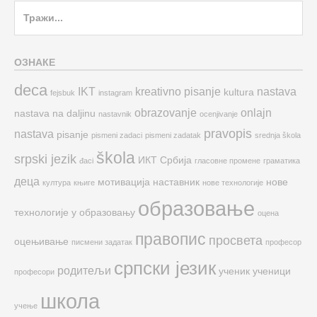
Search
for:
ОЗНАКЕ
deca
IKT
kreativno pisanje
nastava
kultura
fejsbuk
instagram
obrazovanje
onlajn
nastava na daljinu
nastavnik
ocenjivanje
pravopis
nastava
pisanje
pismeni zadaci
pismeni zadatak
srednja škola
škola
srpski jezik
ИКТ
Србија
đaci
гласовне промене
граматика
деца
мотивација
наставник
нове
култура
књиге
нове технологије
образовање
технологије у образовању
оцена
правопис
просвета
оцењивање
писмени задатак
професор
српски језик
родитељи
ученик
ученици
професори
школа
учење