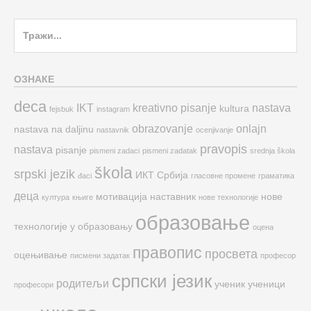
Search
for:
ОЗНАКЕ
deca
IKT
kreativno pisanje
nastava
kultura
fejsbuk
instagram
obrazovanje
onlajn
nastava na daljinu
nastavnik
ocenjivanje
pravopis
nastava
pisanje
pismeni zadaci
pismeni zadatak
srednja škola
škola
srpski jezik
ИКТ
Србија
đaci
гласовне промене
граматика
деца
мотивација
наставник
нове
култура
књиге
нове технологије
образовање
технологије у образовању
оцена
правопис
просвета
оцењивање
писмени задатак
професор
српски језик
родитељи
ученик
ученици
професори