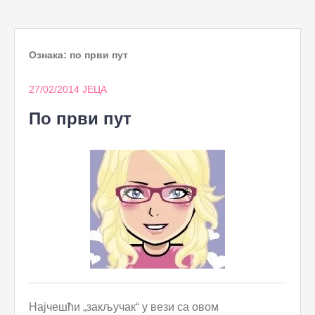
to
content
Ознака:
по први пут
27/02/2014
ЈЕЦА
По први пут
Најчешћи „закључак“ у вези са овом