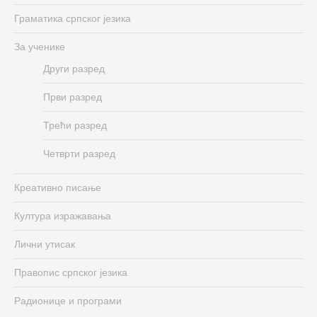
Граматика српског језика
За ученике
Други разред
Први разред
Трећи разред
Четврти разред
Креативно писање
Култура изражавања
Лични утисак
Правопис српског језика
Радионице и програми