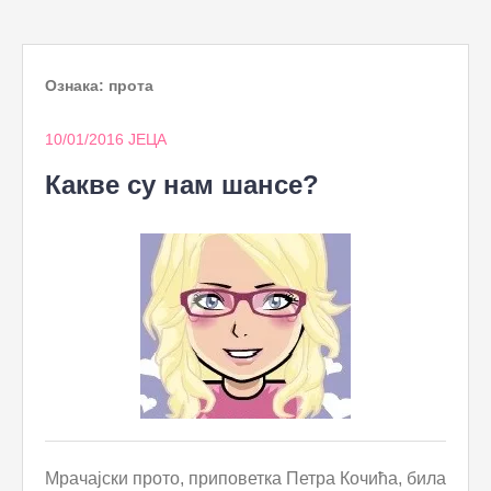
to
content
Ознака:
прота
10/01/2016
ЈЕЦА
Какве су нам шансе?
Мрачајски прото, приповетка Петра Кочића, била