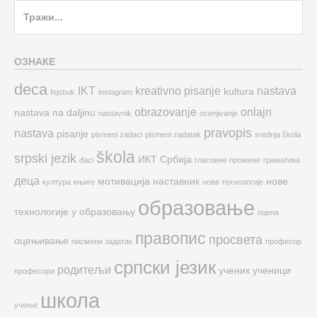
Search
for:
ОЗНАКЕ
deca
IKT
kreativno pisanje
nastava
kultura
fejsbuk
instagram
obrazovanje
onlajn
nastava na daljinu
nastavnik
ocenjivanje
pravopis
nastava
pisanje
pismeni zadaci
pismeni zadatak
srednja škola
škola
srpski jezik
ИКТ
Србија
đaci
гласовне промене
граматика
деца
мотивација
наставник
нове
култура
књиге
нове технологије
образовање
технологије у образовању
оцена
правопис
просвета
оцењивање
писмени задатак
професор
српски језик
родитељи
ученик
ученици
професори
школа
учење