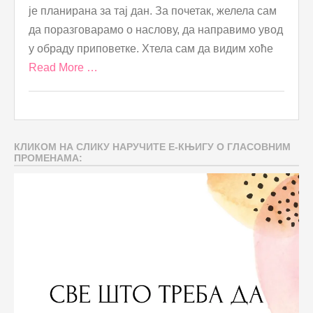
је планирана за тај дан. За почетак, желела сам
да поразговарамо о наслову, да направимо увод
у обраду приповетке. Хтела сам да видим хоће
Read More …
КЛИКОМ НА СЛИКУ НАРУЧИТЕ Е-КЊИГУ О ГЛАСОВНИМ
ПРОМЕНАМА: