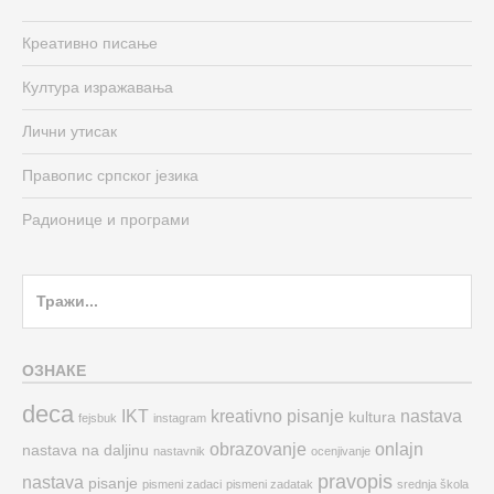
Креативно писање
Култура изражавања
Лични утисак
Правопис српског језика
Радионице и програми
Search
for:
ОЗНАКЕ
deca
IKT
kreativno pisanje
nastava
kultura
fejsbuk
instagram
obrazovanje
onlajn
nastava na daljinu
nastavnik
ocenjivanje
pravopis
nastava
pisanje
pismeni zadaci
pismeni zadatak
srednja škola