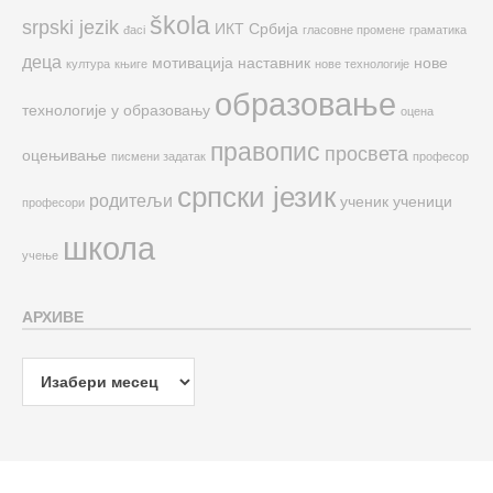
škola
srpski jezik
ИКТ
Србија
đaci
гласовне промене
граматика
деца
мотивација
наставник
нове
култура
књиге
нове технологије
образовање
технологије у образовању
оцена
правопис
просвета
оцењивање
писмени задатак
професор
српски језик
родитељи
ученик
ученици
професори
школа
учење
АРХИВЕ
Архиве