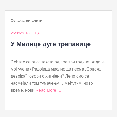
to
content
Ознака:
ријалити
25/03/2016
ЈЕЦА
У Милице дуге трепавице
Сећате се оног текста од пре три године, када је
мој ученик Радојица мислио да песма „Српска
девојка” говори о хигијени? Лепо смо се
насмејали том тумачењу… Међутим, ново
време, нови
Read More …