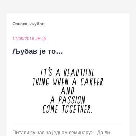
to
content
Ознака:
љубав
17/09/2016
ЈЕЦА
Љубав је то…
Питали су нас на једном семинару: – Да ли