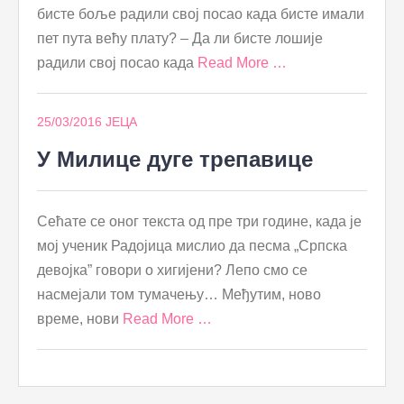
бисте боље радили свој посао када бисте имали
пет пута већу плату? – Да ли бисте лошије
радили свој посао када
Read More …
25/03/2016
ЈЕЦА
У Милице дуге трепавице
Сећате се оног текста од пре три године, када је
мој ученик Радојица мислио да песма „Српска
девојка” говори о хигијени? Лепо смо се
насмејали том тумачењу… Међутим, ново
време, нови
Read More …