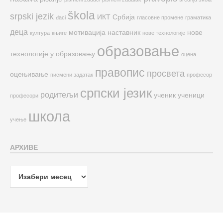
škola
srpski jezik
ИКТ
Србија
đaci
гласовне промене
граматика
деца
мотивација
наставник
нове
култура
књиге
нове технологије
образовање
технологије у образовању
оцена
правопис
просвета
оцењивање
писмени задатак
професор
српски језик
родитељи
ученик
ученици
професори
школа
учење
АРХИВЕ
Архиве