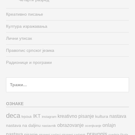
Креативно писање
Култура изражавања
Лични утисак
Правопис српског језика
Радионице и програми
Search
for:
ОЗНАКЕ
deca
IKT
kreativno pisanje
nastava
kultura
fejsbuk
instagram
obrazovanje
onlajn
nastava na daljinu
nastavnik
ocenjivanje
pravopis
nastava
pisanje
pismeni zadaci
pismeni zadatak
srednja škola