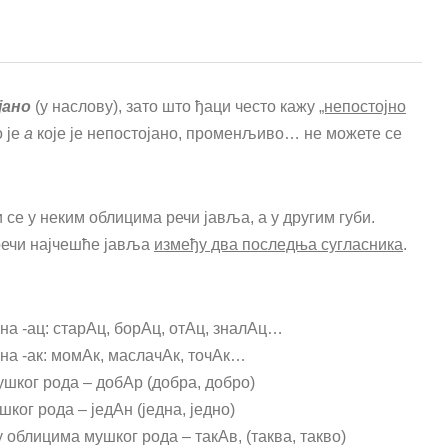
јано
(у наслову), зато што ђаци често кажу
„непостојно
о је
а
које је непостојано, променљиво… не можете се
и се у неким облицима речи јавља, а у другим губи.
 речи најчешће јавља
између два последња сугласника
.
на -ац: старАц, борАц, отАц, зналАц…
 на -ак: момАк, маслачАк, точАк…
ушког рода – добАр (добра, добро)
ког рода – једАн (једна, једно)
 облицима мушког рода – такАв, (таква, такво)