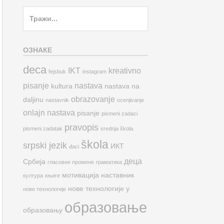
Search
for:
ОЗНАКЕ
deca
IKT
kreativno
fejsbuk
instagram
pisanje
nastava
kultura
nastava na
obrazovanje
daljinu
nastavnik
ocenjivanje
onlajn nastava
pisanje
pismeni zadaci
pravopis
pismeni zadatak
srednja škola
škola
srpski jezik
ИКТ
đaci
деца
Србија
гласовне промене
граматика
мотивација
наставник
култура
књиге
нове технологије у
нове технологије
образовање
образовању