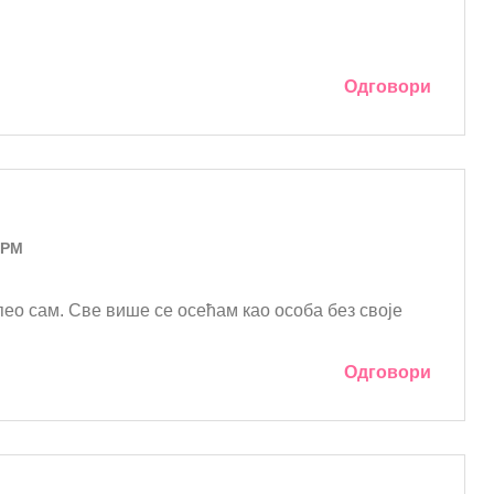
Одговори
 PM
ео сам. Све више се осећам као особа без своје
Одговори