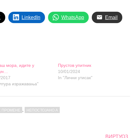
X
LinkedIn
WhatsApp
Email
аш мора, идите у
Прустов упитник
ун…
10/01/2024
/2017
In "Лични утисак"
ултура изражавања"
,
Е ПРОМЕНЕ
НЕПОСТОЈАНО А
ВИРТУОЗ