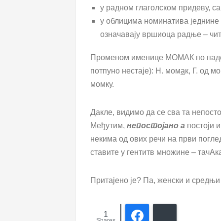
у радном глаголском придеву, 
у облицима номинатива једнине 
означавају вршиоца радње – чи
Променом именице МОМАК по паде
потпуно нестаје): Н. мом
а
к, Г. од м
момку.
Дакле, видимо да се сва та непост
Међутим,
непостојано а
постоји и 
некима од ових речи на први погле
ставите у гентитв множине – тачАка
Притајено је? Па, женски и средњ
1
Facebook
Bluesky
Shares