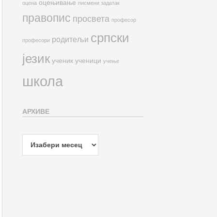
оцењивање
оцена
писмени задатак
правопис
просвета
професор
српски
родитељи
професори
језик
ученик
ученици
учење
школа
АРХИВЕ
Архиве