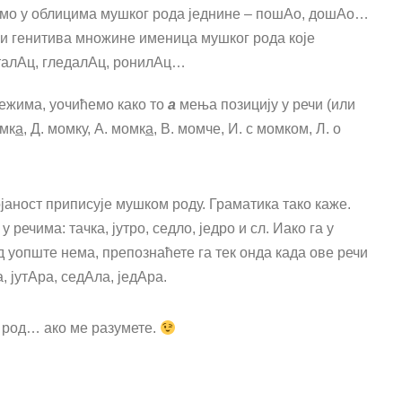
само у облицима мушког рода једнине – пошАо, дошАо…
и генитива множине именица мушког рода које
талАц, гледалАц, ронилАц…
жима, уочићемо како то
а
мења позицију у речи (или
омк
а
, Д. момку, А. момк
а
, В. момче, И. с момком, Л. о
ојаност приписује мушком роду. Граматика тако каже.
у речима: тачка, јутро, седло, једро и сл. Иако га у
д уопште нема, препознаћете га тек онда када ове речи
, јутАра, седАла, једАра.
и род… ако ме разумете.