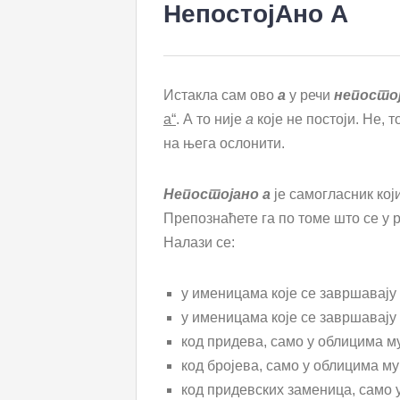
НепостојАно А
Истакла сам ово
а
у речи
непосто
а“
. А то није
а
које не постоји. Не, т
на њега ослонити.
Непостојано а
је самогласник кој
Препознаћете га по томе што се у
Налази се:
у именицама које се завршавају 
у именицама које се завршавају
код придева, само у облицима м
код бројева, само у облицима муш
код придевских заменица, само у