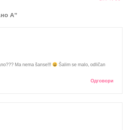
Ано А”
ojano??? Ma nema šanse!!!
Šalim se malo, odličan
Одговори