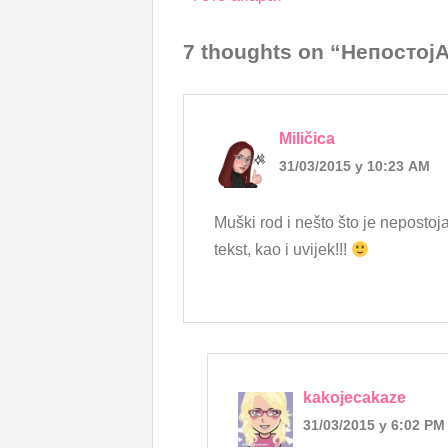
navigation
7 thoughts on “Непостој
Miličica
31/03/2015 у 10:23 AM
Muški rod i nešto što je nepost
tekst, kao i uvijek!!!
kakojecakaze
31/03/2015 у 6:02 PM