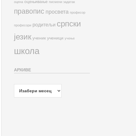
оцењивање
оцена
писмени задатак
правопис
просвета
професор
српски
родитељи
професори
језик
ученик
ученици
учење
школа
АРХИВЕ
Архиве