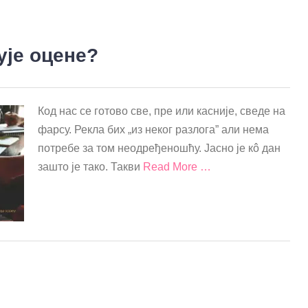
ује оцене?
Код нас се готово све, пре или касније, сведе на
фарсу. Рекла бих „из неког разлога” али нема
потребе за том неодређеношћу. Јасно је кô дан
зашто је тако. Такви
Read More …