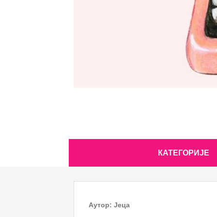
Skip
КАТЕГОРИЈЕ
to
content
Аутор:
Јеца