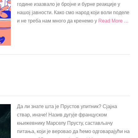
године изазвало је бројне и бурне реакције у
нашој јавности. Како смо народ који воли поделе
и не треба нам много да кренемо у
Read More …
Да ли знате шта је Прустов упитник? Сјајна
ствар, иначе! Назив дугује француском
књижевнику Марселу Прусту, састављачу
питања, који је веровао да ћемо одговарајући на