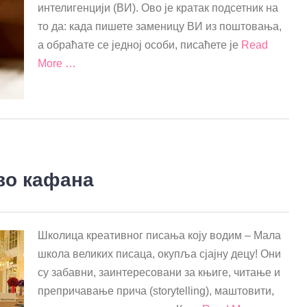
интелигенцији (ВИ). Ово је кратак подсетник на
то да: када пишете заменицу ВИ из поштовања,
а обраћате се једној особи, писаћете је
Read
More …
ово кафана
Школица креативног писања коју водим – Мала
школа великих писаца, окупља сјајну децу! Они
су забавни, заинтересовани за књиге, читање и
препричавање прича (storytelling), маштовити,