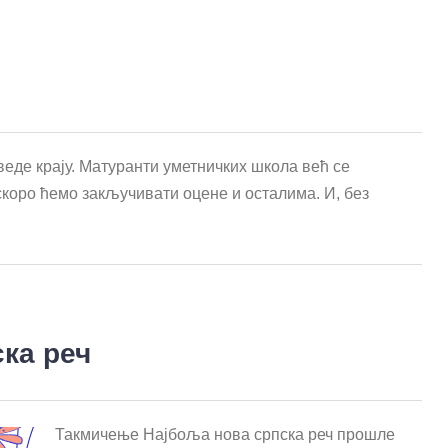
веде крају. Матуранти уметничких школа већ се
скоро ћемо закључивати оцене и осталима. И, без
ка реч
Такмичење Најбоља нова српска реч прошле