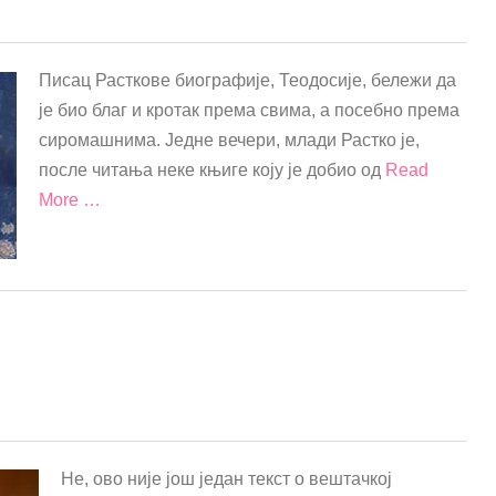
Писац Расткове биографије, Теодосије, бележи да
је био благ и кротак према свима, а посебно према
сиромашнима. Једне вечери, млади Растко је,
после читања неке књиге коју је добио од
Read
More …
Не, ово није још један текст о вештачкој