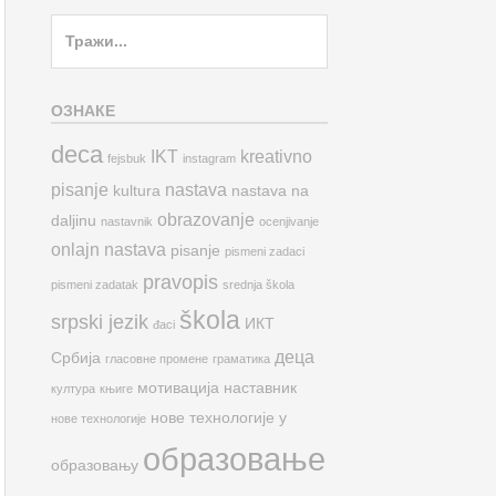
Search
for:
ОЗНАКЕ
deca
IKT
kreativno
fejsbuk
instagram
pisanje
nastava
kultura
nastava na
obrazovanje
daljinu
nastavnik
ocenjivanje
onlajn nastava
pisanje
pismeni zadaci
pravopis
pismeni zadatak
srednja škola
škola
srpski jezik
ИКТ
đaci
деца
Србија
гласовне промене
граматика
мотивација
наставник
култура
књиге
нове технологије у
нове технологије
образовање
образовању