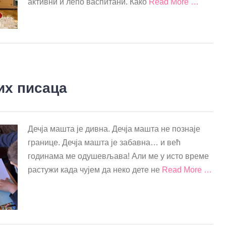
активни и лепо васпитани. Како
Read More …
их писаца
Дечја машта је дивна. Дечја машта не познаје
границе. Дечја машта је забавна… и већ
годинама ме одушевљава! Али ме у исто време
растужи када чујем да неко дете не
Read More …