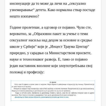
инсинуације да то може да личи на „сексуално
узнемиравање“ детета. Како нормална ствар постаде
нешто изопачено?
Године пролетеше, а одговор се појавио. Чули сте,
вероватно, за „Образовни пакет за учење о теми
сексуалног насиља над децом за основне и средње
школе у Србији“
који је „Инцест Траума Центар“
приредио, у сарадњи са Министарством просвете,
науке и технолошког развоја
. Е, тамо се појавио
један наставник виолине који злоупотребљава свој
положај и професију: