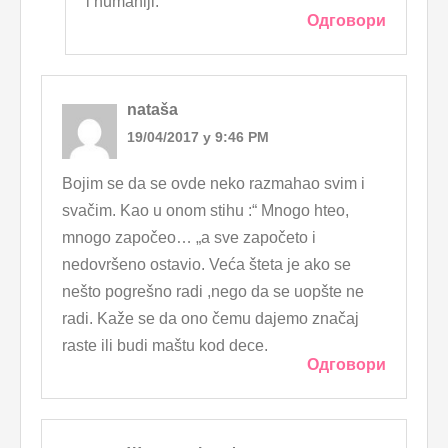
i humaniji.
Одговори
nataša
19/04/2017 у 9:46 PM
Bojim se da se ovde neko razmahao svim i
svačim. Kao u onom stihu :“ Mnogo hteo,
mnogo započeo… „a sve započeto i
nedovršeno ostavio. Veća šteta je ako se
nešto pogrešno radi ,nego da se uopšte ne
radi. Kaže se da ono čemu dajemo značaj
raste ili budi maštu kod dece.
Одговори