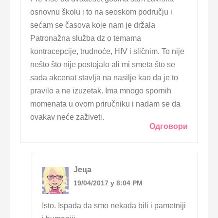
osnovnu školu i to na seoskom području i
sećam se časova koje nam je držala
Patronažna služba dz o temama
kontracepcije, trudnoće, HIV i sličnim. To nije
nešto što nije postojalo ali mi smeta što se
sada akcenat stavlja na nasilje kao da je to
pravilo a ne izuzetak. Ima mnogo spornih
momenata u ovom priručniku i nadam se da
ovakav neće zaživeti.
Одговори
Јеца
19/04/2017 у 8:04 PM
Isto. Ispada da smo nekada bili i pametniji