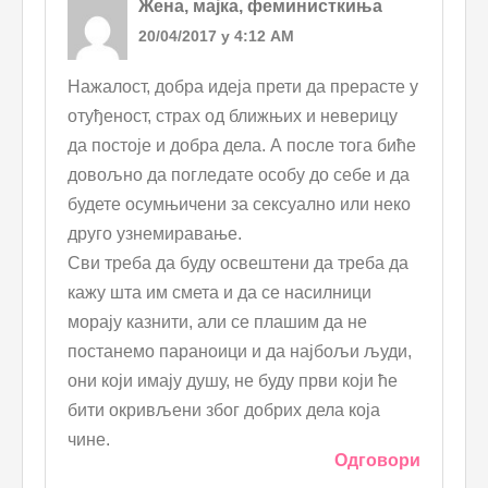
Жена, мајка, феминисткиња
20/04/2017 у 4:12 AM
Нажалост, добра идеја прети да прерасте у
отуђеност, страх од ближњих и неверицу
да постоје и добра дела. А после тога биће
довољно да погледате особу до себе и да
будете осумњичени за сексуално или неко
друго узнемиравање.
Сви треба да буду освештени да треба да
кажу шта им смета и да се насилници
морају казнити, али се плашим да не
постанемо параноици и да најбољи људи,
они који имају душу, не буду први који ће
бити окривљени због добрих дела која
чине.
Одговори