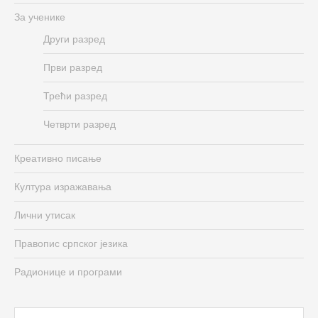
За ученике
Други разред
Први разред
Трећи разред
Четврти разред
Креативно писање
Култура изражавања
Лични утисак
Правопис српског језика
Радионице и програми
Search