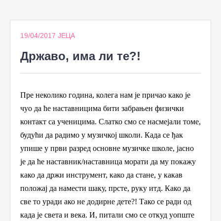
to
content
19/04/2017
ЈЕЦА
Државо, има ли те?!
Пре неколико година, колега нам је причао како је
чуо да ће наставницима бити забрањен физички
контакт са ученицима. Слатко смо се насмејали томе,
будући да радимо у музичкој школи. Када се ђак
упише у први разред основне музичке школе, јасно
је да ће наставник/наставница морати да му покажу
како да држи инструмент, како да стане, у какав
положај да намести шаку, прсте, руку итд. Како да
све то уради ако не додирне дете?!
Тако се ради од
када је света и века
. И, питали смо се откуд уопште