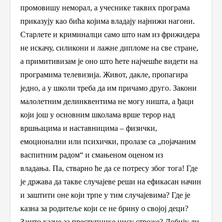
промовишу неморал
, а учеснике таквих програма
приказују као бића којима влада
ју најнижи
нагон
и
.
Старлете и криминалци само што нам из фрижидера
не искачу, силикони и лажне дипломе на све стране,
а примитивизам је оно што ћете најчешће видети на
програмима телевизија. Живот, дакле, пропагира
једно, а у школи треба да им причамо друго. З
акони
малолетним делинквентима не могу ништа,
а ђаци
који
још у основним школама врше терор над
вршњацима и наставницима –
физички,
емоционалн
и
или психички, пролазе са „појачаним
васпитним радом“ и смањеном оценом из
владања. Па, стварно ће да се потресу због тога! Где
је држава да
такве случајеве реши на ефикасан начин
и заштити оне који трпе у тим случајевима? Где је
казна за родитеље који се не брину о својој деци?
Зашто казне за преступнике нису строже? Добију ли