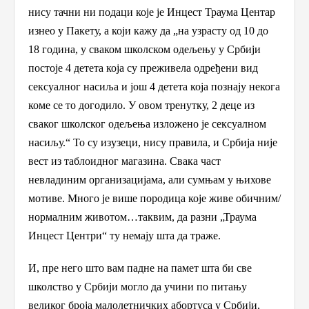
нису тачни ни подаци које је Инцест Траума Центар
изнео у Пакету, а који кажу да „на узрасту од 10 до
18 година, у сваком школском одељењу у Србији
постоје 4 детета која су преживела одређени вид
сексуалног насиља и још 4 детета која познају некога
коме се то догодило. У овом тренутку, 2 деце из
сваког школског одељења изложено је сексуалном
насиљу.“ То су изузеци, нису правила, и Србија није
вест из таблоидног магазина. Свака част
невладиним организацијама, али сумњам у њихове
мотиве. Много је више породица које живе обичним/
нормалним животом…таквим, да разни „Траума
Инцест Центри“ ту немају шта да траже.
И, пре него што вам падне на памет шта би све
школство
у Србији могло да учини по питању
великог броја малолетничких абортуса у Србији,