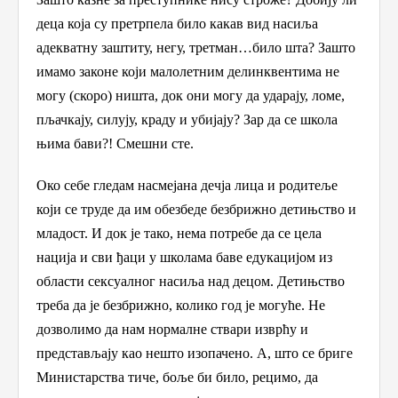
деца која су претрпела било какав вид насиља
адекватну заштиту, негу, третман…било шта? Зашто
имамо
закон
е
који малолетни
м делинквентима
не
могу
(скоро)
ништа, док они могу да ударају, ломе,
пљачкају, силују, краду и убијају
? Зар да се школа
њима бави?! Смешни сте.
Око себе гледам насмејана дечја лица и родитеље
који се труде да им обезбеде безбрижно детињство и
младост. И док је тако, нема потребе да се цела
нација и сви ђаци у школама баве едукацијом из
области сексуалног насиља над децом. Детињство
треба да је безбрижно, колико год је могуће. Не
дозволимо да нам нормалне ствари изврћу и
представљају као нешто изопачено. А, што се бриге
Министарства тиче, боље би било, рецимо, да