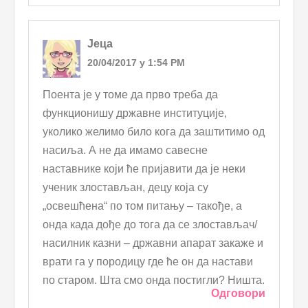
Јеца
20/04/2017 у 1:54 PM
Поента је у томе да прво треба да
функционишу државне институције,
уколико желимо било кога да заштитимо од
насиља. А не да имамо савесне
наставнике који ће пријавити да је неки
ученик злостављан, децу која су
„освешћена“ по том питању – такође, а
онда када дође до тога да се злостављач/
насилник казни – државни апарат закаже и
врати га у породицу где ће он да настави
по старом. Шта смо онда постигли? Ништа.
Одговори