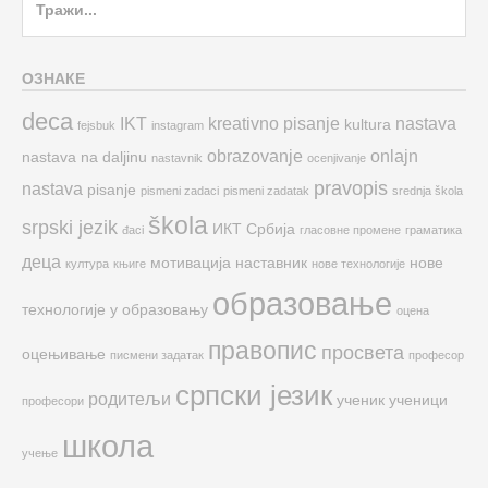
for:
ОЗНАКЕ
deca
IKT
kreativno pisanje
nastava
kultura
fejsbuk
instagram
obrazovanje
onlajn
nastava na daljinu
nastavnik
ocenjivanje
pravopis
nastava
pisanje
pismeni zadaci
pismeni zadatak
srednja škola
škola
srpski jezik
ИКТ
Србија
đaci
гласовне промене
граматика
деца
мотивација
наставник
нове
култура
књиге
нове технологије
образовање
технологије у образовању
оцена
правопис
просвета
оцењивање
писмени задатак
професор
српски језик
родитељи
ученик
ученици
професори
школа
учење