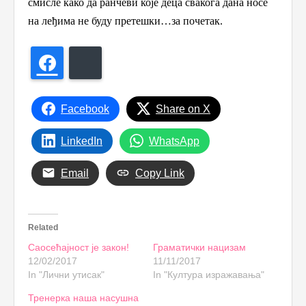
смисле како да ранчеви које деца свакога дана носе
на леђима не буду претешки…за почетак.
Facebook
Bluesky
Facebook
Share on X
LinkedIn
WhatsApp
Email
Copy Link
Related
Саосећајност је закон!
Граматички нацизам
12/02/2017
11/11/2017
In "Лични утисак"
In "Култура изражавања"
Тренерка наша насушна