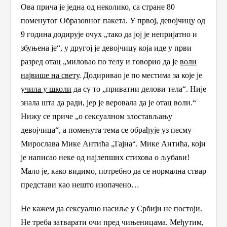
Ова прича је једна од неколико, са стране 80
поменутог Образовног пакета. У првој, девојчицу од
9 година додирује очух „тако да јој је непријатно и
збуњена је“, у другој је девојчицу која иде у први
разред отац „миловао по телу и говорио да је
воли
највише на свету
. Додиривао је по местима за које је
учила у школи
да су то „приватни делови тела“. Није
знала шта да ради, јер је веровала да је отац воли.“
Н
ижу
се
приче „о сексуалном злостављању
девојчица“, а поменута тема се обрађује уз песму
Мирослава Мике Антића „Тајна“. Мике Антића, који
је написао неке од најлепших стихова о љубави!
Мало је
, како видимо,
потребно да се нормална ствар
представи као нешто изопачено…
Не кажем да сексуално насиље у Србији не постоји.
Не треба затварати очи пред чињеницама. Међутим,