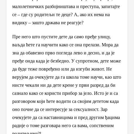
малолетничких разбојништава и преступа, запитајте
се – где с
у
родитељи
те деце
?
А, ако их нема на
видику – зашто држава не реагује?
П
ре него што пустите дете да само пређе улицу,
ваљда ћете
га научи
т
и како се
она прелази
.
М
ора
да
зна
да
обавезно прво
погледа лево и десно, и да
је
пређе
онда када
је безбедно. У супротном
,
дете
може
да
буде теже повређено или
да
изгуби живот. Не
верујем да очекујете да га школа томе научи, као што
нисте чекали ни да дете крене у први разред
да би
сазнало како се
користи прибор за јело. Исто је и са
разговором који ћете водити са својим дететом када
оно почне да се интересује за сексуалност. Зар
очекујете да са наставницима и пред другим ђацима
радије о томе разговара него са вама, сопственим
родитељима?!