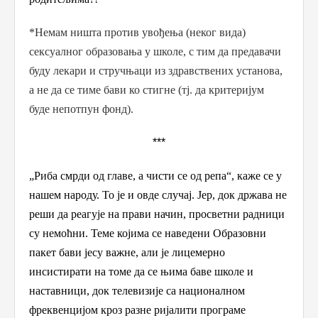
*Немам ништа против увођења (неког вида)
сексуалног образовања у школе, с тим да предавачи
буду лекари и стручњаци из здравствених установа,
а не да се тиме бави ко стигне (тј. да критеријум
буде непотпун фонд).
***
„Риба смрди од главе, а чисти се од репа“, каже се у
нашем народу. То је и овде случај. Јер, док држава не
реши да реагује на прави начин, просветни радници
су немоћни.
Теме којима се
наведени Образовни
п
акет бави јесу важне, али је лицемерно
инсистирати на томе да се њима баве школе
и
наставници
, док телевизије са националном
фреквенцијом кроз разне ријалити програме