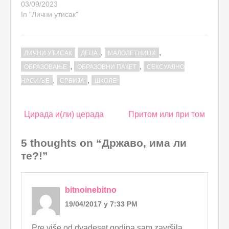
03/09/2023
In "Лични утисак"
,
,
ЛИЧНИ УТИСАК
ДЕЦА
МАЛОЛЕТНИЦИ
,
,
ОБРАЗОВАЊЕ
ОБРАЗОВНИ ПАКЕТ
СЕКСУАЛНО
,
,
НАСИЉЕ
СРБИЈА
ШКОЛЕ
Post
Цирада и(ли) церада
Притом или при том
navigation
5 thoughts on “Државо, има ли
те?!”
bitnoinebitno
19/04/2017 у 7:33 PM
Pre više od dvadeset godina sam završila