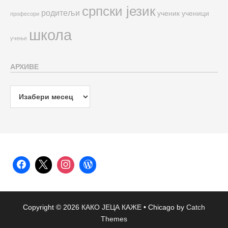
српски језик
родитељи
ученик
ученици
професори
школа
учење
АРХИВЕ
Архиве
Copyright © 2026
КАКО ЈЕЦА КАЖЕ
•
Chicago by
Catch
Themes