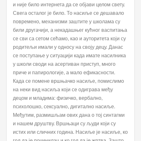
и није било интернета да се објави целом свету.
Свега осталог је било. То насиље се дешавало
повремено, механизми заштите у школама су
били другачији, а некадашњег кућног васпитања
се сви са сетом сећамо, као и ауторитета који су
родитељи имали у односу на своју децу. Данас
се поступање у ситуацији када имате насилника
у школи своди на асертиван приступ, много
приче и папирологије, а мало ефикасности.
Када се помене вршњачко насиље, помислимо
на неки вид насиља који се одиграва међу
децом и младима: физичко, вербално,
психолошко, сексуално, дигитално насиље.
Међутим, размишљам ових дана о тој синтагми
и нашем друштву. Вршњаци су људи који су
истих или сличних година. Насиље је насиље, ко
год да је починилац и ко год да је жртва. Зашто