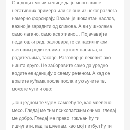
Сведоци смо чињенице да је много више
негативних примера или се они из неког разлога
намерно форсирају. Важан је шокантан наслов,
важно је зарадити од кликова. А ви у школама
само лагано, само асертивно… Појачавајте
педагошки рад, разговарајте са насилником,
његовим родитељима, жртвом насиља, и
родитељима, такође. Разговор је лековит, ако
ништа друго. Не заборавите само да уредно
водите евиденцију о свему реченом. А кад се
вратите кућама после посла и укључите тв,
можете чути и ово:
„Још једном те чујем самлећу те, као млевено
месо. Гледај ме тим психопатским очима, гледај
ме добро. Гледај ме право, гркљан ћу ти
ишчупати, кад га шчепам, као мој питбул ћу ти