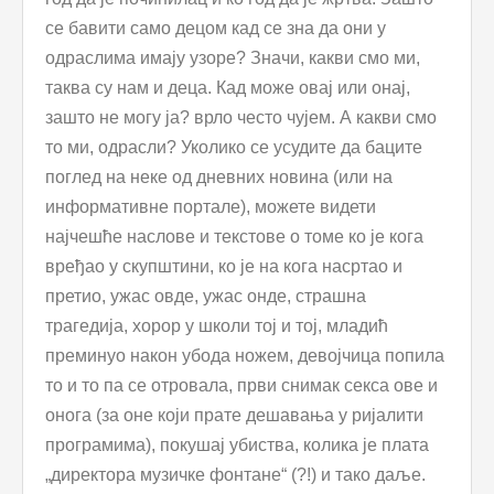
се бавити само децом кад се зна да они у
одраслима имају узоре? Значи, какви смо ми,
таква су нам и деца. Кад може овај или онај,
зашто не могу ја? врло често чујем. А какви смо
то ми, одрасли? Уколико се усудите да баците
поглед на неке од дневних новина (или на
информативне портале), можете видети
најчешће наслове и текстове о томе ко је кога
вређао у скупштини, ко је на кога насртао и
претио, ужас овде, ужас онде, страшна
трагедија, хорор у школи тој и тој, младић
преминуо након убода ножем, девојчица попила
то и то па се отровала, први снимак секса ове и
онога (за оне који прате дешавања у ријалити
програмима), покушај убиства, колика је плата
„директора музичке фонтане“ (?!) и тако даље.