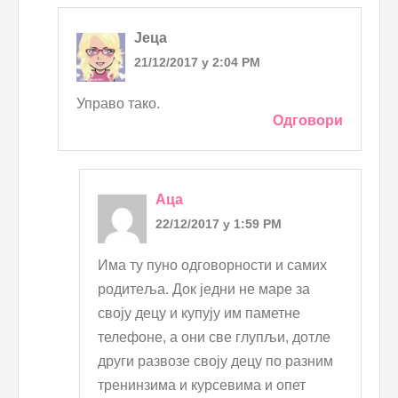
Јеца
21/12/2017 у 2:04 PM
Управо тако.
Одговори
Аца
22/12/2017 у 1:59 PM
Има ту пуно одговорности и самих
родитеља. Док једни не маре за
своју децу и купују им паметне
телефоне, а они све глупљи, дотле
други развозе своју децу по разним
тренинзима и курсевима и опет