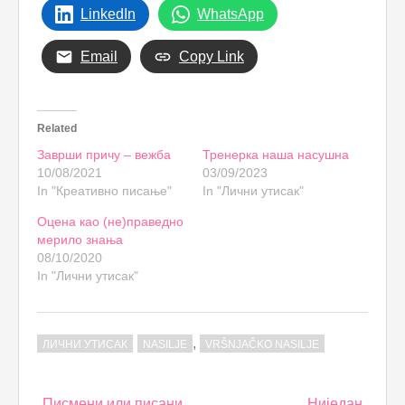
LinkedIn
WhatsApp
Email
Copy Link
Related
Заврши причу – вежба
Тренерка наша насушна
10/08/2021
03/09/2023
In "Креативно писање"
In "Лични утисак"
Оцена као (не)праведно
мерило знања
08/10/2020
In "Лични утисак"
,
ЛИЧНИ УТИСАК
NASILJE
VRŠNJAČKO NASILJE
Post
Писмени или писани
Ниједан