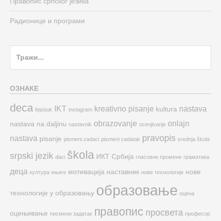
Правопис српског језика
Радионице и програми
Search
for:
ОЗНАКЕ
deca
IKT
kreativno pisanje
nastava
kultura
fejsbuk
instagram
obrazovanje
onlajn
nastava na daljinu
nastavnik
ocenjivanje
pravopis
nastava
pisanje
pismeni zadaci
pismeni zadatak
srednja škola
škola
srpski jezik
ИКТ
Србија
đaci
гласовне промене
граматика
деца
мотивација
наставник
нове
култура
књиге
нове технологије
образовање
технологије у образовању
оцена
правопис
просвета
оцењивање
писмени задатак
професор