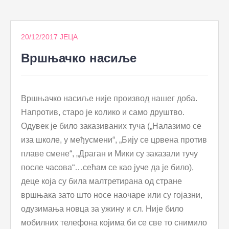
to
content
20/12/2017
ЈЕЦА
Вршњачко насиље
Вршњачко насиље није производ нашег доба.
Напротив, старо је колико и само друштво.
Одувек је било заказиваних туча („Налазимо се
иза школе, у међусмени“, „Бију се црвена против
плаве смене“, „Драган и Мики су заказали тучу
после часова“…сећам се као јуче да је било),
деце која су била малтретирана од стране
вршњака зато што носе наочаре или су гојазни,
одузимања новца за ужину и сл. Није било
мобилних телефона којима би се све то снимило