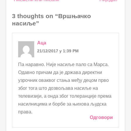
navigation
3 thoughts on “Вршњачко
насиље”
Аца
21/12/2017 у 1:39 PM
Па наравно. Није насиље пало са Марса.
Одавно причам да је држава директни
узрочник оваквог стања међу децом прво
због тога што дозвољава насиље на
телевизији, а онда због толеранције према
насилницима и борбе за њихова људска
права.
Одговори