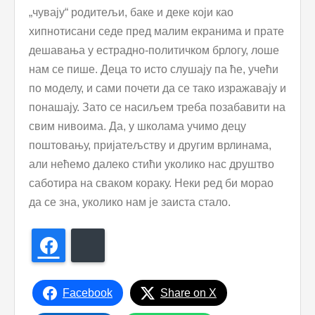
„чувају“ родитељи, баке и деке који као
хипнотисани седе пред малим екранима и прате
дешавања у естрадно-политичком брлогу, лоше
нам се пише. Деца то исто слушају па ће, учећи
по моделу, и сами почети да се тако изражавају и
понашају. Зато се насиљем треба позабавити на
свим нивоима. Да, у школама учимо децу
поштовању, пријатељству и другим врлинама,
али нећемо далеко стићи уколико нас друштво
саботира на сваком кораку. Неки ред би морао
да се зна, уколико нам је заиста стало.
Facebook
Bluesky
Facebook
Share on X