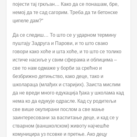
појести тај гркљан… Како да се понашам, бре,
немој да те сад сагорим. Треба да ти бетонске
ципеле дам?“
Да се следиш… То што се у ударном термину
пуштају Задруга и Парови, и то што свако
говори како хоће и шта хоће, и то што се толико
истиче насиље у свим сферама и облицима –
све то нам одмаже у борби за срећно и
безбрижно детињство, како деце, тако и
школараца (млађих и старијих). Заиста мислим
да не вреди много едукација ђака у школама кад
нема ко да едукује одрасле. Кад су родитељи
све више окупирани послом а све мање
заинтересовани за васпитање деце, и кад се у
стварном (ваншколском) животу најчешће
комуницира уз псовке и претње. Ако децу