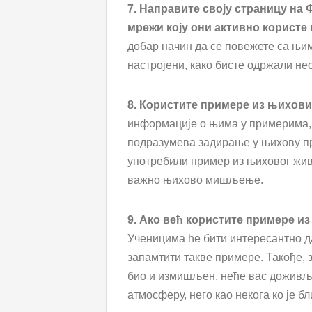
7. Направите своју страницу на 
мрежи коју они активно користе 
добар начин да се повежете са њим
настројени, како бисте одржали не
8. Користите примере из њихов
информације о њима у примерима, 
подразумева задирање у њихову при
употребили пример из њиховог живо
важно њихово мишљење.
9. Ако већ користите примере из
Ученицима ће бити интересантно да
запамтити такве примере. Такође, 
био и измишљен, неће вас доживљав
атмосферу, него као некога ко је б