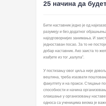
25 начина да будет
Бити наставник једно је од најизаз
разумеју и без додатног објашњења
најодговорнијих занимања. И заист
једноставан посао. За то не постоји
добар наставник. Ако заиста то жел
изађете из тог „калупа”.
У постизању овог циља није довољ
вештина, треба изазвати поштовањ
факултету и на пракси. Стицање п
способности и начина организовањ
олакшање у организовању наставе 
односа са ученицима веома је важ