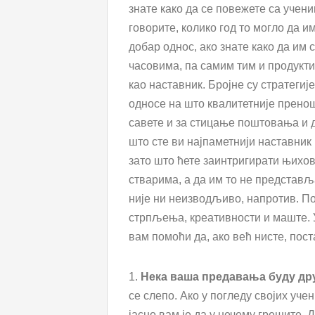
знате како да се повежете са учени
говорите, колико год то могло да и
добар однос, ако знате како да им
часовима, па самим тим и продукти
као наставник. Бројне су стратеги
односе на што квалитетније прено
савете и за стицање поштовања и д
што сте ви најпаметнији наставник к
зато што ћете заинтригирати њихов
стварима, а да им то не представља
није ни неизводљиво, напротив. П
стрпљења, креативности и маште. У
вам помоћи да, ако већ нисте, пост
1.
Нека ваша предавања буду дру
се слепо. Ако у погледу својих уче
јасно вам је да у нечему грешите.