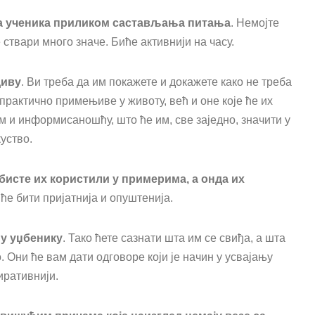
на ученика приликом састављања питања
. Немојте
ствари много значе. Биће активнији на часу.
диву
. Ви треба да им покажете и докажете како не треба
 практично примењиве у животу, већ и оне које ће их
 и информисаношћу, што ће им, све заједно, значити у
уство.
 бисте их користили у примерима, а онда их
е бити пријатнија и опуштенија.
 у уџбенику
. Тако ћете сазнати шта им се свиђа, а шта
 Они ће вам дати одговоре који је начин у усвајању
иративнији.