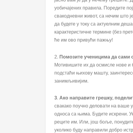
уобичајених правила. Поредите пој
свакодневни живот, са нечим што ј
да будете у току са актуелним деш
карактеристичне термине (без прет
ће им ово привући пажњу!
2.
Помозите ученицима да сами 
Мотивишите их да осмисле нове и б
подстаћи њихову машту, заинтерес
занимљивијим.
3
.
Ако направите грешку, подели
свакако поучно деловати на ваше 
односа са њима. Будите искрени. Ук
реците им. Или, још боље, понудит
уколико буду направили добро истр