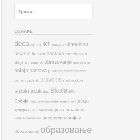
Search
for:
ОЗНАКЕ
deca
IKT
kreativno
fejsbuk
instagram
pisanje
nastava
kultura
nastava na
obrazovanje
daljinu
nastavnik
ocenjivanje
onlajn nastava
pisanje
pismeni zadaci
pravopis
pismeni zadatak
srednja škola
škola
srpski jezik
ИКТ
đaci
деца
Србија
гласовне промене
граматика
мотивација
наставник
култура
књиге
нове технологије у
нове технологије
образовање
образовању