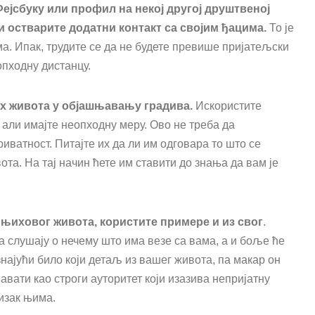
Фејсбуку или профил на некој другој друштвеној
и остварите додатни контакт са својим ђацима.
То је
а. Ипак, трудите се да не будете превише пријатељски
опходну дистанцу.
их живота у објашњавању градива.
Искористите
али имајте неопходну меру. Ово не треба да
ватност. Питајте их да ли им одговара то што се
та. На тај начин ћете им ставити до знања да вам је
 њиховог живота, користите примере и из свог
.
 слушају о нечему што има везе са вама, а и боље ће
знајући било који детаљ из вашег живота, па макар он
ати као строги ауторитет који изазива непријатну
лизак њима.