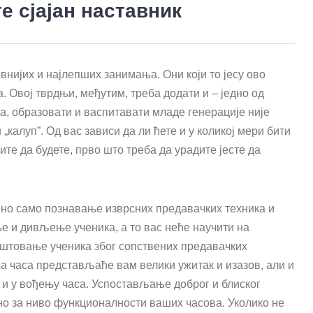
е сјајан наставник
овнијих и најлепших занимања. Они који то јесу ово
. Овој тврдњи, међутим, треба додати и – једно од
а, образовати и васпитавати младе генерације није
 „калуп”. Од вас зависи да ли ћете и у коликој мери бити
ите да будете, прво што треба да урадите јесте да
но само познавање изврсних предавачких техника и
е и дивљење ученика, а то вас неће научити на
оштовање ученика због сопствених предавачких
а часа представљаће вам велики ужитак и изазов, али и
и у вођењу часа. Успостављање доброг и блиског
но за ниво функционалности ваших часова. Уколико не