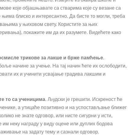
мове које објашњавате са стварима које су везане са
е њима блиско и интересантно. Да бисте то могли, треба
авањима у њиховом свету. Користите за њих
еривања), покажите им да их разумете. Видећете како
осмисле трикове за лакше и брже памћење
.
оље начине за учење. На тај начин ћете их ослободити,
овати их и учинити усвајање градива лакшим и
те то са ученицима
. Људски је грешити. Искреност ће
ученике, а утицаће позитивно и на успостављање ближег
олико не знате одговор, или нисте сигурни у исти,
е им неку награду у виду оцене или дуплих бодова
аживање на задату тему и сазнали одговор.