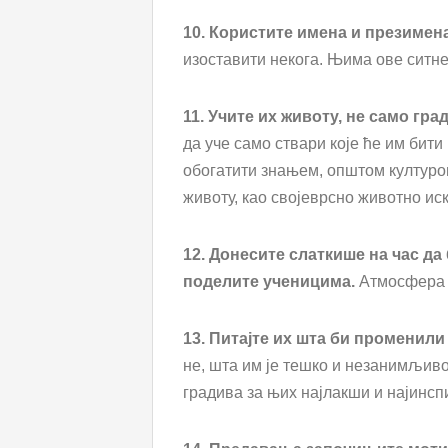
10. Користите имена и презиме
изоставити некога. Њима ове ситне 
11. Учите их животу, не само гра
да уче само ствари које ће им бити
обогатити знањем, општом културом
животу, као својеврсно животно иск
12. Донесите слаткише на час да
поделите ученицима.
Атмосфера ћ
13. Питајте их шта би променили
не, шта им је тешко и незанимљиво.
градива за њих најлакши и најинсп