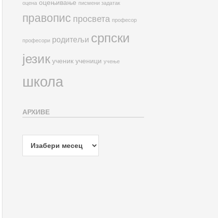
оцењивање
оцена
писмени задатак
правопис
просвета
професор
српски
родитељи
професори
језик
ученик
ученици
учење
школа
АРХИВЕ
Архиве