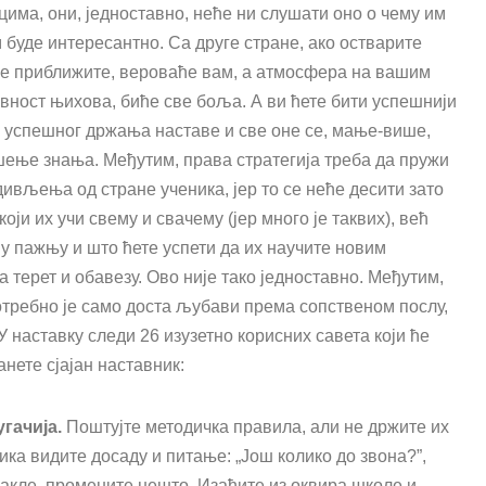
цима, они, једноставно, неће ни слушати оно о чему им
м буде интересантно. Са друге стране, ако остварите
 се приближите, вероваће вам, а атмосфера на вашим
вност њихова, биће све боља. А ви ћете бити успешнији
је успешног држања наставе и све оне се, мање-више,
шење знања. Међутим, права стратегија треба да пружи
ивљења од стране ученика, јер то се неће десити зато
оји их учи свему и свачему (јер много је таквих), већ
у пажњу и што ћете успети да их научите новим
 терет и обавезу. Ово није тако једноставно. Међутим,
отребно је само доста љубави према сопственом послу,
 наставку следи 26 изузетно корисних савета који ће
анете сјајан наставник:
гачија.
Поштујте методичка правила, али не држите их
ника видите досаду и питање: „Још колико до звона?”,
 Дакле, промените нешто. Изађите из оквира школе и