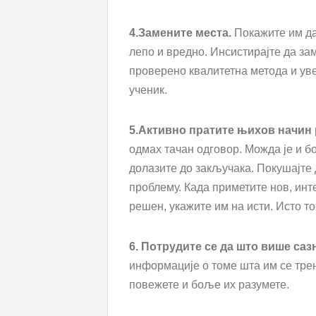
4.Замените места.
Покажите им да 
лепо и вредно. Инсистирајте да зам
проверено квалитетна метода и уве
ученик.
5.Активно пратите њихов начи
одмах тачан одговор. Можда је и бо
долазите до закључака. Покушајте 
проблему. Када приметите нов, инт
решен, укажите им на исти. Исто то
6. Потрудите се да што више са
информације о томе шта им се трен
повежете и боље их разумете.