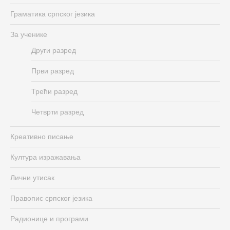
Граматика српског језика
За ученике
Други разред
Први разред
Трећи разред
Четврти разред
Креативно писање
Култура изражавања
Лични утисак
Правопис српског језика
Радионице и програми