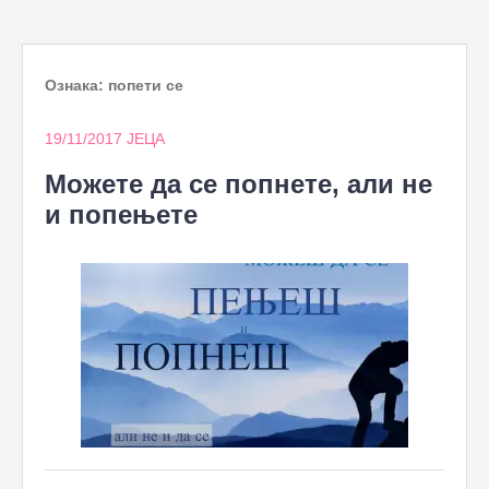
to
content
Ознака:
попети се
19/11/2017
ЈЕЦА
Можете да се попнете, али не
и попењете