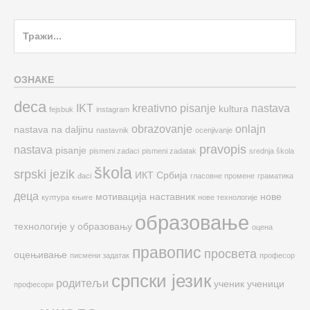
Search
for:
ОЗНАКЕ
deca
IKT
kreativno pisanje
nastava
kultura
fejsbuk
instagram
obrazovanje
onlajn
nastava na daljinu
nastavnik
ocenjivanje
pravopis
nastava
pisanje
pismeni zadaci
pismeni zadatak
srednja škola
škola
srpski jezik
ИКТ
Србија
đaci
гласовне промене
граматика
деца
мотивација
наставник
нове
култура
књиге
нове технологије
образовање
технологије у образовању
оцена
правопис
просвета
оцењивање
писмени задатак
професор
српски језик
родитељи
ученик
ученици
професори