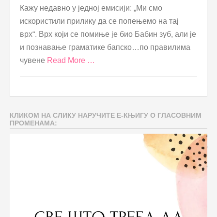
Кажу недавно у једној емисији: „Ми смо
искористили прилику да се попењемо на тај
врх“. Врх који се помиње је био Бабин зуб, али је
и познавање граматике бапско…по правилима
чувене
Read More …
КЛИКОМ НА СЛИКУ НАРУЧИТЕ Е-КЊИГУ О ГЛАСОВНИМ
ПРОМЕНАМА: