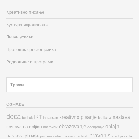
Креативно писање
Култура изражавања
Лични утисак
Правопис српског језика
Радионице и програми
Search
for:
ОЗНАКЕ
deca
IKT
kreativno pisanje
nastava
kultura
fejsbuk
instagram
obrazovanje
onlajn
nastava na daljinu
nastavnik
ocenjivanje
pravopis
nastava
pisanje
pismeni zadaci
pismeni zadatak
srednja škola