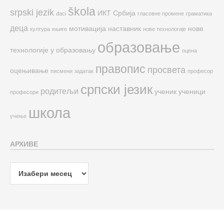
škola
srpski jezik
ИКТ
Србија
đaci
гласовне промене
граматика
деца
мотивација
наставник
нове
култура
књиге
нове технологије
образовање
технологије у образовању
оцена
правопис
просвета
оцењивање
писмени задатак
професор
српски језик
родитељи
ученик
ученици
професори
школа
учење
АРХИВЕ
Архиве