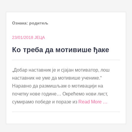
to
content
Ознака:
родитељ
23/01/2018
ЈЕЦА
Ко треба да мотивише ђаке
„Добар наставник је и сјајан мотиватор, лош
наставник не уме да мотивише ученике.“
Наравно да размишљам о мотивацији на
почетку нове године… Окрећемо нови лист,
сумирамо победе и поразе из
Read More …