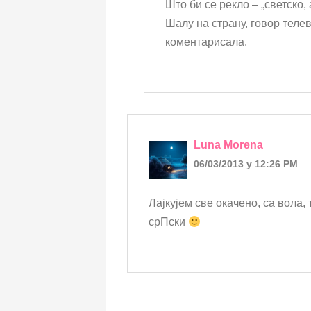
Што би се рекло – „светско,
Шалу на страну, говор теле
коментарисала.
Luna Morena
06/03/2013 у 12:26 PM
Лајкујем све окачено, са вола,
срПски