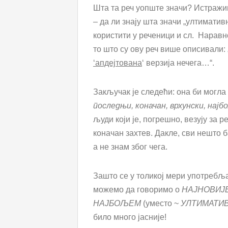
Шта та реч уопште значи? Истражи
– да ли знају шта значи „ултимативно
користити у реченици и сл. Наравно
то што су ову реч више описивали: 
‘апдејтована
‘ верзија нечега…“.
Закључак је следећи: она би могла
последњи, коначан, врхунски, нај
људи који је, погрешно, везују за
коначан захтев. Дакле, сви нешто 
а не знам због чега.
Зашто се у толикој мери употребљав
можемо да говоримо о
НАЈНОВИЈ
НАЈБОЉЕМ
(уместо ~
УЛТИМАТИ
било много јасније!