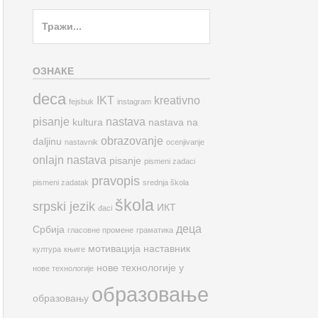
Search
for:
ОЗНАКЕ
deca
IKT
kreativno
fejsbuk
instagram
pisanje
nastava
kultura
nastava na
obrazovanje
daljinu
nastavnik
ocenjivanje
onlajn nastava
pisanje
pismeni zadaci
pravopis
pismeni zadatak
srednja škola
škola
srpski jezik
ИКТ
đaci
деца
Србија
гласовне промене
граматика
мотивација
наставник
култура
књиге
нове технологије у
нове технологије
образовање
образовању