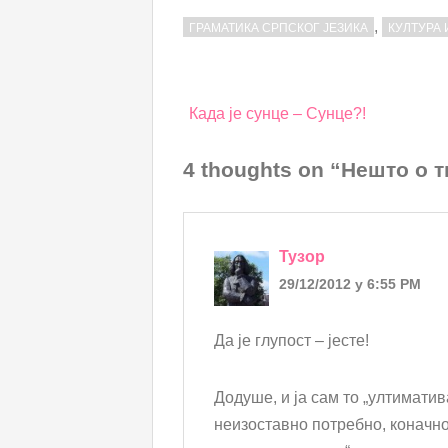
,
ГРАМАТИКА СРПСКОГ ЈЕЗИКА
КУЛТУРА
Post
Када је сунце – Сунце?!
navigation
4 thoughts on “Нешто о
Тузор
29/12/2012 у 6:55 PM
Да је глупост – јесте!
Додуше, и ја сам то „ултиматив
неизоставно потребно, коначно