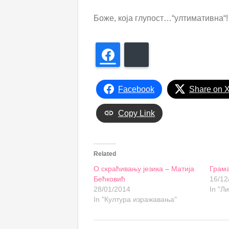
Боже, која глупост…“ултимативна
Facebook
Bluesky
Facebook
Share on 
Copy Link
Related
О скраћивању језика – Матија
Грама
Бећковић
16/12
28/01/2014
In "Л
In "Култура изражавања"