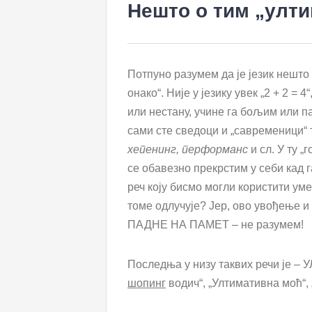
Нешто о тим „улт
Потпуно разумем да је језик нешто 
онако“. Није у језику увек „2 + 2 = 
или нестану, учине га бољим или па
сами сте сведоци и „савременици“ 
хепенинг, перформанс
и сл. У ту „
се обавезно прекрстим у себи кад г
реч коју бисмо могли користити умес
томе одлучује? Јер, ово увођење 
ПАДНЕ НА ПАМЕТ – не разумем!
Последња у низу таквих речи је –
шопинг
водич“, „Ултимативна моћ“,