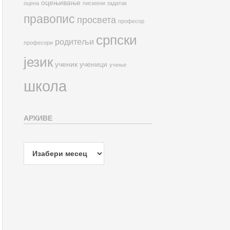
оцењивање
оцена
писмени задатак
правопис
просвета
професор
српски
родитељи
професори
језик
ученик
ученици
учење
школа
АРХИВЕ
Архиве