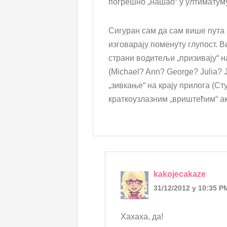
погрешно „нашао“ у ултиматуму
Сигуран сам да сам више пута 
изговарају поменуту глупост. В
страни водитељи „призивају“ на
(Michael? Ann? George? Julia? 
„зивкање“ на крају прилога (С
краткоузлазним „вриштећим“ а
kakojecakaze
31/12/2012 у 10:35 P
Хахаха, да!