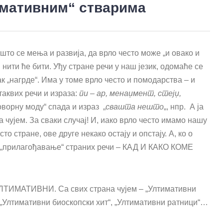
имативним“ стварима
што се мења и развија, да врло често може „и овако и
4“, нити ће бити. Уђу стране речи у наш језик, одомаће се
к „нагрде“. Има у томе врло често и помодарства – и
таквих речи и израза:
пи – ар, менаџмент, стејџ,
говорну моду“ спада и израз „
свашта нешто
„, нпр. А ја
а чујем. За сваки случај! И, иако врло често имамо нашу
то стране, ове друге некако остају и опстају. А, ко о
и „прилагођавање“ страних речи – КАД И КАКО КОМЕ
 УЛТИМАТИВНИ. Са свих страна чујем – „Ултимативни
 „Ултимативни биоскопски хит“, „Ултимативни ратници“…