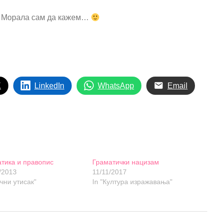
“! Морала сам да кажем…
X
LinkedIn
WhatsApp
Email
тика и правопис
Граматички нацизам
/2013
11/11/2017
ични утисак"
In "Култура изражавања"