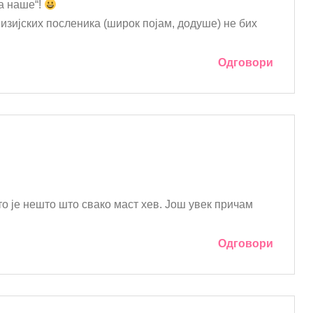
 а наше“!
визијских посленика (широк појам, додуше) не бих
Одговори
 то је нешто што свако маст хев. Још увек причам
Одговори