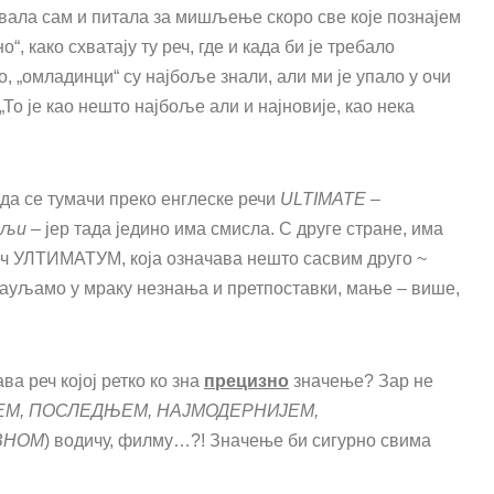
вала сам и питала за мишљење скоро све које познајем
“, како схватају ту реч, где и када би је требало
, „омладинци“ су најбоље знали, али ми је упало у очи
„То је као нешто најбоље али и најновије, као нека
 да се тумачи преко енглеске речи
ULTIMATE –
бољи –
јер тада једино има смисла. С друге стране, има
 реч УЛТИМАТУМ, која означава нешто сасвим друго ~
бауљамо у мраку незнања и претпоставки, мање – више,
а реч којој ретко ко зна
прецизно
значење? Зар не
ЕМ, ПОСЛЕДЊЕМ, НАЈМОДЕРНИЈЕМ,
ВНОМ
) водичу, филму…?! Значење би сигурно свима