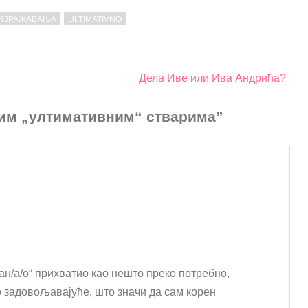
 ИЗРАЖАВАЊА
ULTIMATIVNO
Дела Иве или Ива Андрића?
 тим „ултимативним“ стварима”
ан/а/о“ прихватио као нешто преко потребно,
 задовољавајуће, што значи да сам корен