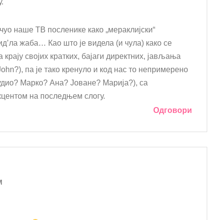
.
чуо наше ТВ посленике како „мераклијски“
ид’ла жаба… Као што је видела (и чула) како се
 крају својих кратких, бајаги директних, јављања
John?), па је тако кренуло и код нас то непримерено
тудио? Марко? Ана? Јоване? Марија?), са
кцентом на последњем слогу.
Одговори
M