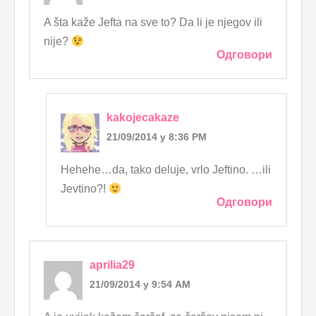
A šta kaže Jefta na sve to? Da li je njegov ili
nije?
Одговори
kakojecakaze
21/09/2014 у 8:36 PM
Hehehe…da, tako deluje, vrlo Jeftino. …ili
Jevtino?!
Одговори
aprilia29
21/09/2014 у 9:54 AM