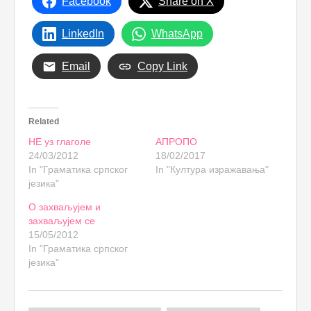
Facebook
Share on X
LinkedIn
WhatsApp
Email
Copy Link
Related
НЕ уз глаголе
АПРОПО
24/03/2012
18/02/2017
In "Граматика српског
In "Култура изражавања"
језика"
О захваљујем и
захваљујем се
15/05/2012
In "Граматика српског
језика"