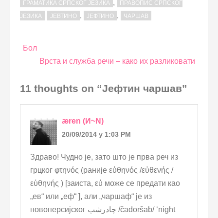
,
ГРАМАТИКА СРПСКОГ ЈЕЗИКА
ПРАВОПИС СРПСКОГ
,
,
ЈЕЗИКА
ЈЕВТИНО
ЈЕФТИНО
ЧАРШАВ
Post
Бол
navigation
Врста и служба речи – како их разликовати
11 thoughts on “Јефтин чаршав”
æren (И~N)
20/09/2014 у 1:03 PM
Здраво! Чудно је, зато што је прва реч из
грцког φτηνός (раније εὐθηνός /εὐθενής /
εὐθηνής ) [заиста, εὐ може се предати као
„ев“ или „еф“ ], али „чаршаф“ је из
новоперсијског چادرشب /čadoršab/ ‘night