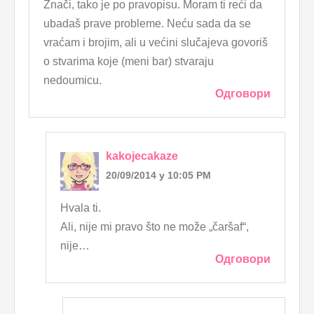
Znači, tako je po pravopisu. Moram ti reći da
ubadaš prave probleme. Neću sada da se
vraćam i brojim, ali u većini slučajeva govoriš
o stvarima koje (meni bar) stvaraju
nedoumicu.
Одговори
kakojecakaze
20/09/2014 у 10:05 PM
Hvala ti.
Ali, nije mi pravo što ne može „čaršaf“,
nije…
Одговори