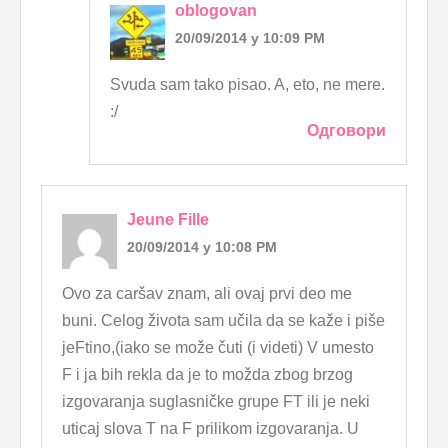
oblogovan
20/09/2014 у 10:09 PM
Svuda sam tako pisao. A, eto, ne mere.
:/
Одговори
Jeune Fille
20/09/2014 у 10:08 PM
Ovo za caršav znam, ali ovaj prvi deo me
buni. Celog života sam učila da se kaže i piše
jeFtino,(iako se može čuti (i videti) V umesto
F i ja bih rekla da je to možda zbog brzog
izgovaranja suglasničke grupe FT ili je neki
uticaj slova T na F prilikom izgovaranja. U