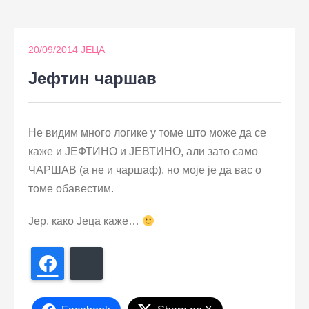
to
content
20/09/2014
ЈЕЦА
Јефтин чаршав
Не видим много логике у томе што може да се
каже и ЈЕФТИНО и ЈЕВТИНО, али зато само
ЧАРШАВ (а не и чаршаф), но моје је да вас о
томе обавестим.
Јер, како Јеца каже…
Facebook
Bluesky