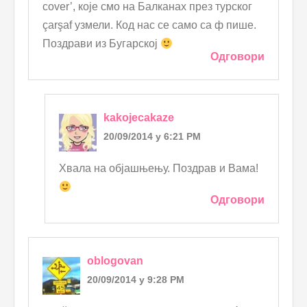
cover’, које смо на Балканах през турског
çarşaf узмели. Код нас се само са ф пише.
Поздрави из Бугарској
Одговори
kakojecakaze
20/09/2014 у 6:21 PM
Хвала на објашњењу. Поздрав и Вама!
Одговори
oblogovan
20/09/2014 у 9:28 PM