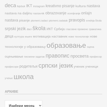
deca
IKT
kreativno pisanje
nastava
kultura
fejsbuk
instagram
obrazovanje
onlajn
nastava na daljinu
nastavnik
ocenjivanje
pravopis
nastava
pisanje
pismeni zadaci
pismeni zadatak
srednja škola
škola
srpski jezik
ИКТ
Србија
đaci
гласовне промене
граматика
деца
мотивација
наставник
нове
култура
књиге
нове технологије
образовање
технологије у образовању
оцена
правопис
просвета
оцењивање
писмени задатак
професор
српски језик
родитељи
ученик
ученици
професори
школа
учење
АРХИВЕ
Архиве