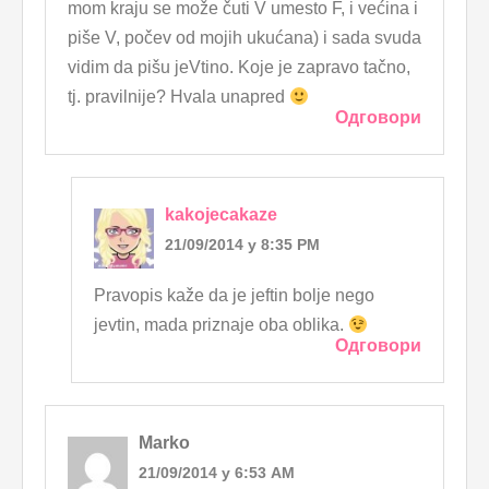
mom kraju se može čuti V umesto F, i većina i
piše V, počev od mojih ukućana) i sada svuda
vidim da pišu jeVtino. Koje je zapravo tačno,
tj. pravilnije? Hvala unapred
Одговори
kakojecakaze
21/09/2014 у 8:35 PM
Pravopis kaže da je jeftin bolje nego
jevtin, mada priznaje oba oblika.
Одговори
Marko
21/09/2014 у 6:53 AM