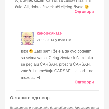
A ja uvijek kažem čaršaf, za čaršav nisam ni
čula. Ali, dobro, čovjek uči cijelog života
Одговори
kakojecakaze
21/09/2014 у 8:38 PM
Isto!
Zato sam i želela da ovo podelim
sa svima vama. Celog života slušam kako
se peglaju ČARŠAFI, prostiru ČARŠAFI,
zatežu i nameštaju ČARŠAFI…a sad – ne
može sa F!
Одговори
Оставите одговор
Ваша адреса е-поште неће бити објављена.
Неопходна поља