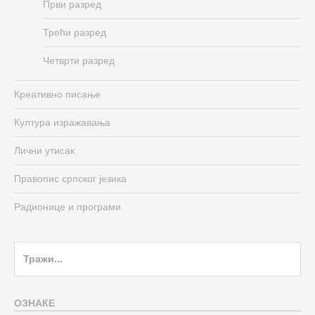
Први разред
Трећи разред
Четврти разред
Креативно писање
Култура изражавања
Лични утисак
Правопис српског језика
Радионице и програми
Search
for:
ОЗНАКЕ