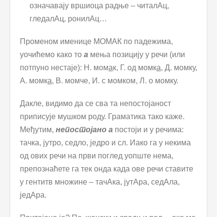
означавају вршиоца радње – читалАц,
гледалАц, ронилАц…
Променом именице МОМАК по падежима,
уочићемо како то
а
мења позицију у речи (или
потпуно нестаје): Н. мом
а
к, Г. од момк
а
, Д. момку,
А. момк
а
, В. момче, И. с момком, Л. о момку.
Дакле, видимо да се сва та непостојаност
приписује мушком роду. Граматика тако каже.
Међутим,
непостојано а
постоји и у речима:
тачка, јутро, седло, једро и сл. Иако га у некима
од ових речи на први поглед уопште нема,
препознаћете га тек онда када ове речи ставите
у гентитв множине – тачАка, јутАра, седАла,
једАра.