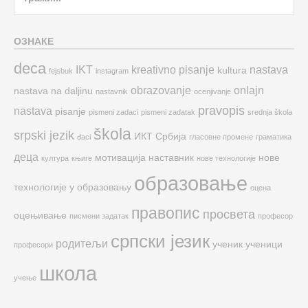
for:
ОЗНАКЕ
deca
IKT
kreativno pisanje
nastava
kultura
fejsbuk
instagram
obrazovanje
onlajn
nastava na daljinu
nastavnik
ocenjivanje
pravopis
nastava
pisanje
pismeni zadaci
pismeni zadatak
srednja škola
škola
srpski jezik
ИКТ
Србија
đaci
гласовне промене
граматика
деца
мотивација
наставник
нове
култура
књиге
нове технологије
образовање
технологије у образовању
оцена
правопис
просвета
оцењивање
писмени задатак
професор
српски језик
родитељи
ученик
ученици
професори
школа
учење