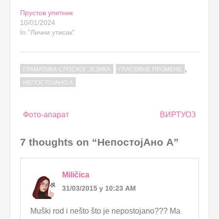
Прустов упитник
10/01/2024
In "Лични утисак"
,
ГРАМАТИКА СРПСКОГ ЈЕЗИКА
ГЛАСОВНЕ ПРОМЕНЕ
НЕПОСТОЈАНО А
Post
Фото-апарат
ВИРТУОЗ
navigation
7 thoughts on “НепостојАно А”
Miličica
31/03/2015 у 10:23 AM
Muški rod i nešto što je nepostojano??? Ma