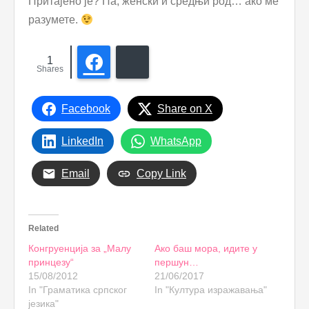
Притајено је? Па, женски и средњи род… ако ме
разумете.
1
Facebook
Bluesky
Shares
Facebook
Share on X
LinkedIn
WhatsApp
Email
Copy Link
Related
Конгруенција за „Малу
Ако баш мора, идите у
принцезу“
першун…
15/08/2012
21/06/2017
In "Граматика српског
In "Култура изражавања"
језика"