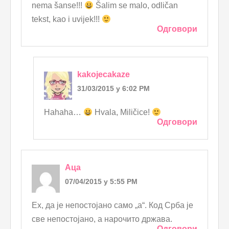
nema šanse!!!
Šalim se malo, odličan
tekst, kao i uvijek!!!
Одговори
kakojecakaze
31/03/2015 у 6:02 PM
Hahaha…
Hvala, Miličice!
Одговори
Аца
07/04/2015 у 5:55 PM
Ех, да је непостојано само „а“. Код Срба је
све непостојано, а нарочито држава.
Одговори