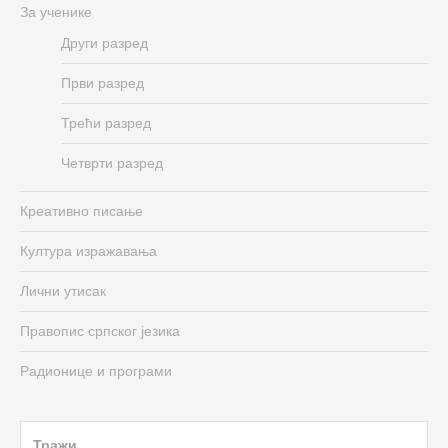
За ученике
Други разред
Први разред
Трећи разред
Четврти разред
Креативно писање
Култура изражавања
Лични утисак
Правопис српског језика
Радионице и програми
Search