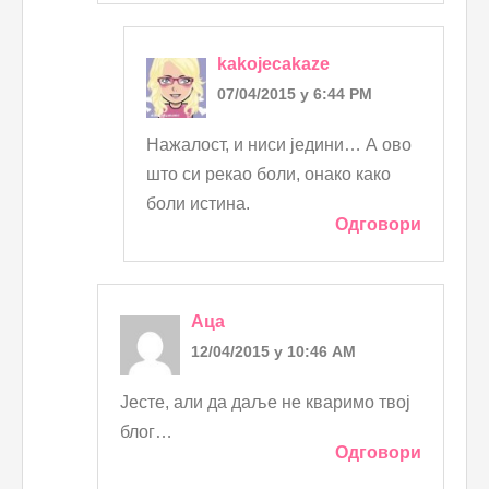
kakojecakaze
07/04/2015 у 6:44 PM
Нажалост, и ниси једини… А ово
што си рекао боли, онако како
боли истина.
Одговори
Аца
12/04/2015 у 10:46 AM
Јесте, али да даље не кваримо твој
блог…
Одговори