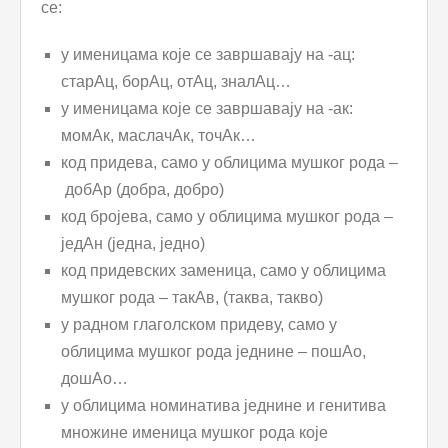
се:
у именицама које се завршавају на -ац:
старАц, борАц, отАц, зналАц…
у именицама које се завршавају на -ак:
момАк, маслачАк, точАк…
код придева, само у облицима мушког рода –
добАр (добра, добро)
код бројева, само у облицима мушког рода –
једАн (једна, једно)
код придевских заменица, само у облицима
мушког рода – такАв, (таква, такво)
у радном глаголском придеву, само у
облицима мушког рода једнине – пошАо,
дошАо…
у облицима номинатива једнине и генитива
множине именица мушког рода које