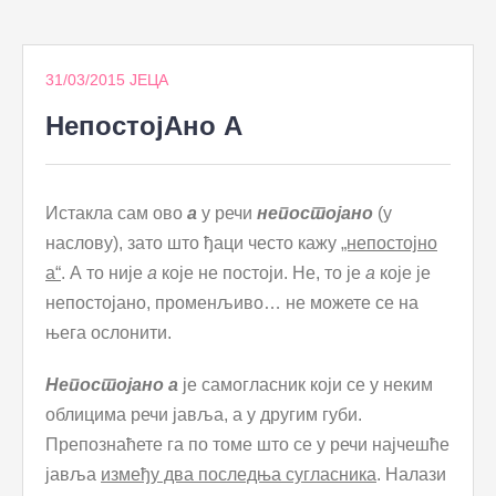
to
content
31/03/2015
ЈЕЦА
НепостојАно А
Истакла сам ово
а
у речи
непостојано
(у
наслову), зато што ђаци често кажу
„непостојно
а“
. А то није
а
које не постоји. Не, то је
а
које је
непостојано, променљиво… не можете се на
њега ослонити.
Непостојано а
је самогласник који се у неким
облицима речи јавља, а у другим губи.
Препознаћете га по томе што се у речи најчешће
јавља
између два последња сугласника
. Налази