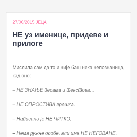
to
content
27/06/2015
ЈЕЦА
НЕ уз именице, придеве и
прилоге
Мислила сам да то и није баш нека непознаница,
кад оно:
– НЕ ЗНАЊЕ песама и текстова…
– НЕ ОПРОСТИВА грешка.
– Написано је НЕ ЧИТКО.
– Нема ружне особе, али има НЕ НЕГОВАНЕ.