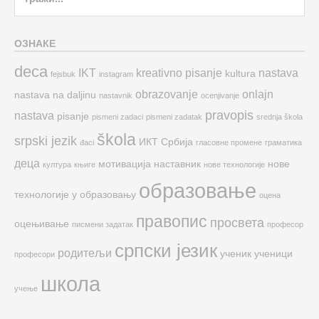
for:
ОЗНАКЕ
deca
IKT
kreativno pisanje
nastava
kultura
fejsbuk
instagram
obrazovanje
onlajn
nastava na daljinu
nastavnik
ocenjivanje
pravopis
nastava
pisanje
pismeni zadaci
pismeni zadatak
srednja škola
škola
srpski jezik
ИКТ
Србија
đaci
гласовне промене
граматика
деца
мотивација
наставник
нове
култура
књиге
нове технологије
образовање
технологије у образовању
оцена
правопис
просвета
оцењивање
писмени задатак
професор
српски језик
родитељи
ученик
ученици
професори
школа
учење