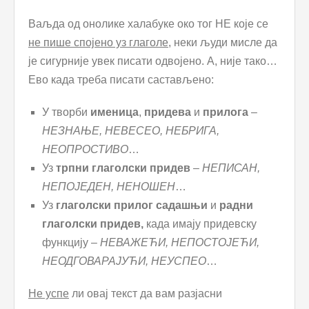
Ваљда од онолике халабуке око тог НЕ које се
не пише спојено уз глаголе
, неки људи мисле да
је сигурније увек писати одвојено. А, није тако…
Ево када треба писати састављено:
У творби
именица
,
придева
и
прилога
–
НЕЗНАЊЕ, НЕВЕСЕО, НЕБРИГА,
НЕОПРОСТИВО
…
Уз
трпни глаголски придев
–
НЕПИСАН,
НЕПОЈЕДЕН, НЕНОШЕН
…
Уз
глаголски прилог садашњи
и
радни
глаголски придев,
када имају придевску
функцију –
НЕВАЖЕЋИ, НЕПОСТОЈЕЋИ,
НЕОДГОВАРАЈУЋИ, НЕУСПЕО
…
Не успе
ли овај текст да вам разјасни