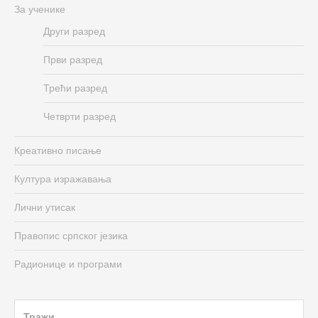
За ученике
Други разред
Први разред
Трећи разред
Четврти разред
Креативно писање
Култура изражавања
Лични утисак
Правопис српског језика
Радионице и програми
Search