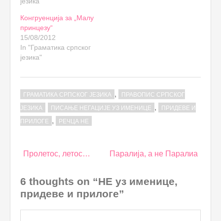
језика"
Конгруенција за „Малу
принцезу“
15/08/2012
In "Граматика српског
језика"
,
ГРАМАТИКА СРПСКОГ ЈЕЗИКА
ПРАВОПИС СРПСКОГ
,
ЈЕЗИКА
ПИСАЊЕ НЕГАЦИЈЕ УЗ ИМЕНИЦЕ
ПРИДЕВЕ И
,
ПРИЛОГЕ
РЕЧЦА НЕ
Post
Пролетос, летос…
Паралија, а не Паралиа
navigation
6 thoughts on “НЕ уз именице,
придеве и прилоге”