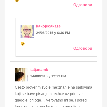
Одговори
kakojecakaze
24/08/2015 у 6:36 PM
Одговори
tatjanamb
24/08/2015 у 12:29 PM
Cesto proverim svoje (ne)znanje na sajtovima
koji se bave pisanjem rechce uz prideve,
glagole, priloge… Verovatno mi se, i pored
toga, omaknu greske (obicno prmetim pa