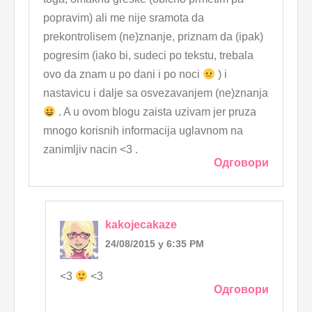
popravim) ali me nije sramota da
prekontrolisem (ne)znanje, priznam da (ipak)
pogresim (iako bi, sudeci po tekstu, trebala
ovo da znam u po dani i po noci
) i
nastavicu i dalje sa osvezavanjem (ne)znanja
. A u ovom blogu zaista uzivam jer pruza
mnogo korisnih informacija uglavnom na
zanimljiv nacin <3 .
Одговори
kakojecakaze
24/08/2015 у 6:35 PM
<3
<3
Одговори