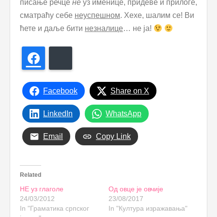
писање речце
не
уз именице, придеве и прилоге,
сматраћу себе
неуспешном
. Хехе, шалим се! Ви
ћете и даље бити
незналице
… не ја!
Facebook
Bluesky
Facebook
Share on X
LinkedIn
WhatsApp
Email
Copy Link
Related
НЕ уз глаголе
Од овце је овчије
24/03/2012
23/08/2017
In "Граматика српског
In "Култура изражавања"