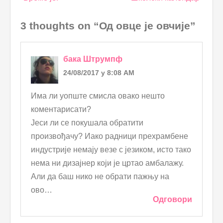
navigation
3 thoughts on “Од овце је овчије”
бака Штрумпф
24/08/2017 у 8:08 AM
Има ли уопште смисла овако нешто
коментарисати?
Јеси ли се покушала обратити
произвођачу? Иако радници прехрамбене
индустрије немају везе с језиком, исто тако
нема ни дизајнер који је цртао амбалажу.
Али да баш нико не обрати пажњу на
ово…
Одговори