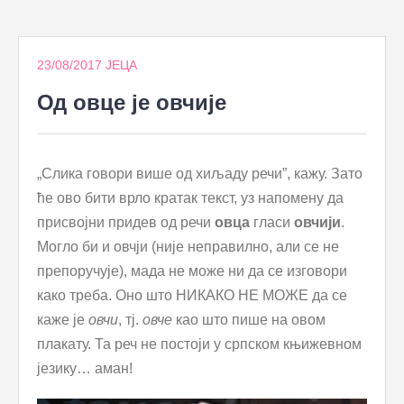
to
content
23/08/2017
ЈЕЦА
Од овце је овчије
„Слика говори више од хиљаду речи”, кажу. Зато
ће ово бити врло кратак текст, уз напомену да
присвојни придев од речи
овца
гласи
овчији
.
Могло би и овчји (није неправилно, али се не
препоручује), мада не може ни да се изговори
како треба. Оно што НИКАКО НЕ МОЖЕ да се
каже је
овчи
, тј.
овче
као што пише на овом
плакату. Та реч не постоји у српском књижевном
језику… аман!