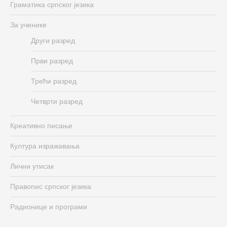
Граматика српског језика
За ученике
Други разред
Први разред
Трећи разред
Четврти разред
Креативно писање
Култура изражавања
Лични утисак
Правопис српског језика
Радионице и програми