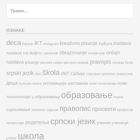
Search
for:
ОЗНАКЕ
deca
IKT
kreativno pisanje
nastava
kultura
fejsbuk
instagram
obrazovanje
onlajn
nastava na daljinu
nastavnik
ocenjivanje
pravopis
nastava
pisanje
pismeni zadaci
pismeni zadatak
srednja škola
škola
srpski jezik
ИКТ
Србија
đaci
гласовне промене
граматика
деца
мотивација
наставник
нове
култура
књиге
нове технологије
образовање
технологије у образовању
оцена
правопис
просвета
оцењивање
писмени задатак
професор
српски језик
родитељи
ученик
ученици
професори
школа
учење