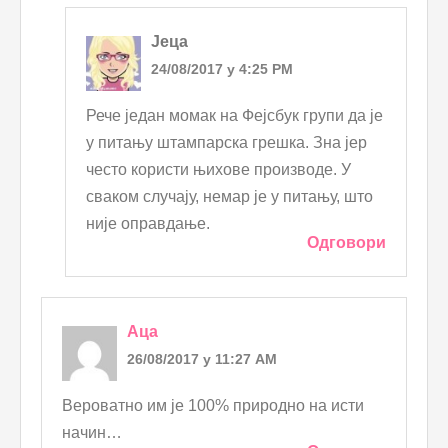
Јеца
24/08/2017 у 4:25 PM
Рече један момак на Фејсбук групи да је
у питању штампарска грешка. Зна јер
често користи њихове производе. У
сваком случају, немар је у питању, што
није оправдање.
Одговори
Аца
26/08/2017 у 11:27 AM
Вероватно им је 100% природно на исти
начин…