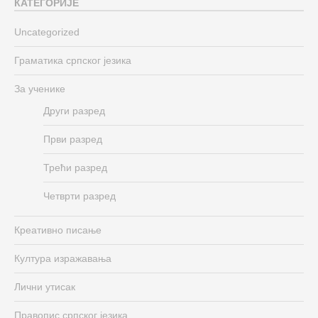
КАТЕГОРИЈЕ
Uncategorized
Граматика српског језика
За ученике
Други разред
Први разред
Трећи разред
Четврти разред
Креативно писање
Култура изражавања
Лични утисак
Правопис српског језика