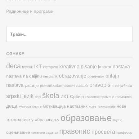
Радионице и програми
Search
for:
ОЗНАКЕ
deca
IKT
kreativno pisanje
nastava
kultura
fejsbuk
instagram
obrazovanje
onlajn
nastava na daljinu
nastavnik
ocenjivanje
pravopis
nastava
pisanje
pismeni zadaci
pismeni zadatak
srednja škola
škola
srpski jezik
ИКТ
Србија
đaci
гласовне промене
граматика
деца
мотивација
наставник
нове
култура
књиге
нове технологије
образовање
технологије у образовању
оцена
правопис
просвета
оцењивање
писмени задатак
професор