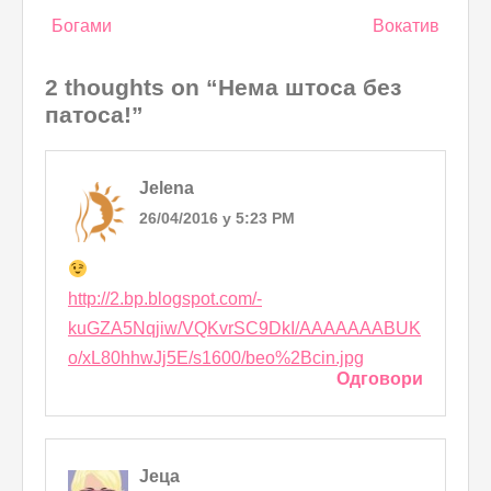
Post
Богами
Вокатив
navigation
2 thoughts on “Нема штоса без
патоса!”
Jelena
26/04/2016 у 5:23 PM
http://2.bp.blogspot.com/-
kuGZA5Nqjiw/VQKvrSC9DkI/AAAAAAABUK
o/xL80hhwJj5E/s1600/beo%2Bcin.jpg
Одговори
Јеца