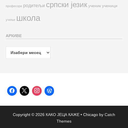
српски језик
родитељи
ученик
ученици
професори
школа
учење
АРХИВЕ
Архиве
Copyright © 2026
КАКО ЈЕЦА КАЖЕ
•
Chicago by
Catch
Themes