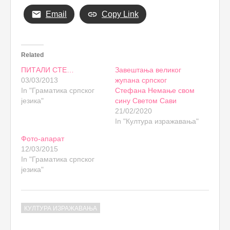
Email
Copy Link
Related
ПИТАЛИ СТЕ…
Завештања великог
03/03/2013
жупана српског
In "Граматика српског
Стефана Немање свом
језика"
сину Светом Сави
21/02/2020
In "Култура изражавања"
Фото-апарат
12/03/2015
In "Граматика српског
језика"
КУЛТУРА ИЗРАЖАВАЊА