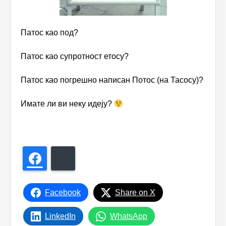
Патос као под
?
Патос као супротност етосу?
Патос као погрешно написан Потос (на Тасосу)?
Имате ли ви неку идеју?
Facebook
Bluesky
Facebook
Share on X
LinkedIn
WhatsApp