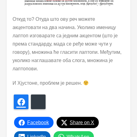
Откуд то? Отуда што ову реч можете
акцентовати на два начина. Уколико именицу
лаптоп изговарате са једним акцентом (што је
према стандарду, мада се ређе може чути у
говору), множина ће гласити лаптопи. Међутим,
уколико наглашавате оба слога, множина је
лаптопови.
И Хјустоне, проблем је решен.
Facebook
Bluesky
Facebook
Share on X
LinkedIn
WhatsApp