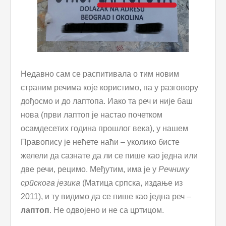
Недавно сам се распитивала о тим новим
страним речима које користимо, па у разговору
дођосмо и до лаптопа. Иако та реч и није баш
нова (први лаптоп је настао почетком
осамдесетих година прошлог века), у нашем
Правопису је нећете наћи – уколико бисте
желели да сазнате да ли се пише као једна или
две речи, рецимо. Међутим, има је у
Речнику
српскога језика
(Матица српска, издање из
2011), и ту видимо да се пише као једна реч –
лаптоп
. Не одвојено и не са цртицом.