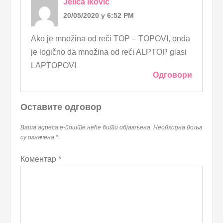
Jelica Iković
20/05/2020 у 6:52 PM
Ako je množina od reči TOP – TOPOVI, onda
je logično da množina od reći ALPTOP glasi
LAPTOPOVI
Одговори
Оставите одговор
Ваша адреса е-поште неће бити објављена.
Неопходна поља
су означена
*
Коментар
*