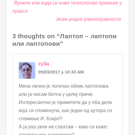
Post
Вучило или када се нове технологије примене у
navigation
пракси
Језик родне равноправности
3 thoughts on “Лаптоп – лаптопи
или лаптопови”
cy3a
05/03/2017 у 10:43 AM
Мени лично је логичан облик лаптопови,
али ја нисам битна у целој причи.
Интересантно је приметити да у оба дела
која си споменула, као један од аутора се
спомиње И. Клајн!?
А ја још увек не схватам – како се каже:
лаптопи или лаптопови?