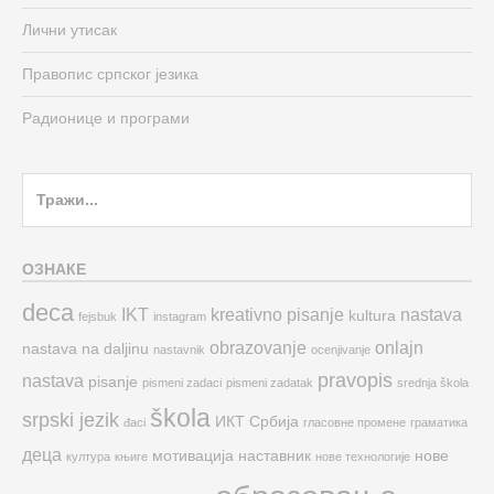
Лични утисак
Правопис српског језика
Радионице и програми
Search
for:
ОЗНАКЕ
deca
IKT
kreativno pisanje
nastava
kultura
fejsbuk
instagram
obrazovanje
onlajn
nastava na daljinu
nastavnik
ocenjivanje
pravopis
nastava
pisanje
pismeni zadaci
pismeni zadatak
srednja škola
škola
srpski jezik
ИКТ
Србија
đaci
гласовне промене
граматика
деца
мотивација
наставник
нове
култура
књиге
нове технологије