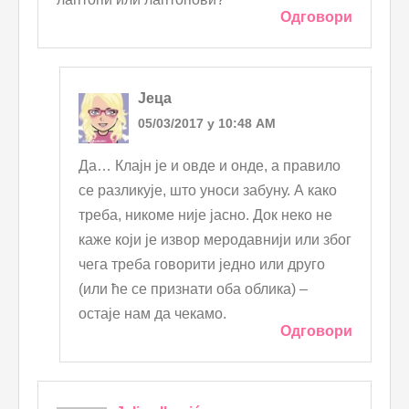
Одговори
Јеца
05/03/2017 у 10:48 AM
Да… Клајн је и овде и онде, а правило
се разликује, што уноси забуну. А како
треба, никоме није јасно. Док неко не
каже који је извор меродавнији или због
чега треба говорити једно или друго
(или ће се признати оба облика) –
остаје нам да чекамо.
Одговори