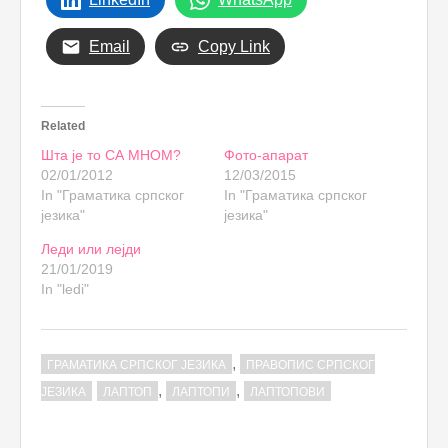
Email
Copy Link
Related
Шта је то СА МНОМ?
Фото-апарат
02/01/2012
12/03/2015
In "Граматика српског
In "Граматика српског
језика"
језика"
Леди или лејди
21/01/2019
In "ledi"
,
ГРАМАТИКА СРПСКОГ ЈЕЗИКА
ПРАВОПИС СРПСКОГ
,
,
ЈЕЗИКА
ЛАПТОП
ЛАПТОПИ
ЛАПТОПОВИ