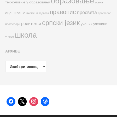
образовање
технологије у образовању
оцена
правопис
просвета
оцењивање
писмени задатак
професор
српски језик
родитељи
ученик
ученици
професори
школа
учење
АРХИВЕ
Архиве