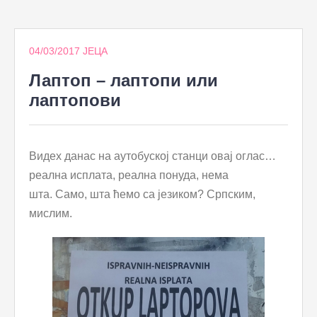
to
content
04/03/2017
ЈЕЦА
Лаптоп – лаптопи или
лаптопови
Видех данас на аутобуској станци овај оглас…
реална исплата, реална понуда, нема
шта. Само, шта ћемо са језиком? Српским,
мислим.