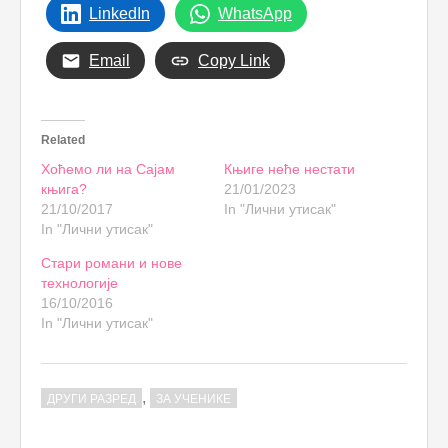
LinkedIn
WhatsApp
Email
Copy Link
Related
Хоћемо ли на Сајам
Књиге неће нестати
књига?
21/01/2023
21/10/2017
In "Лични утисак"
In "Лични утисак"
Стари романи и нове
технологије
16/10/2016
In "Лични утисак"
,
ДРУГИ РАЗРЕД
ЗА УЧЕНИКЕ