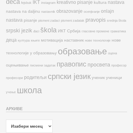
deca
IKT
kreativno pisanje
nastava
kultura
fejsbuk
instagram
obrazovanje
onlajn
nastava na daljinu
nastavnik
ocenjivanje
pravopis
nastava
pisanje
pismeni zadaci
pismeni zadatak
srednja škola
škola
srpski jezik
ИКТ
Србија
đaci
гласовне промене
граматика
деца
мотивација
наставник
нове
култура
књиге
нове технологије
образовање
технологије у образовању
оцена
правопис
просвета
оцењивање
писмени задатак
професор
српски језик
родитељи
ученик
ученици
професори
школа
учење
АРХИВЕ
Архиве