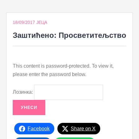
to
content
18/09/2017
ЈЕЦА
Заштићено: Просветитељство
This content is password-protected. To view it,
please enter the password below.
Лозинка:
Facebook
Share on X