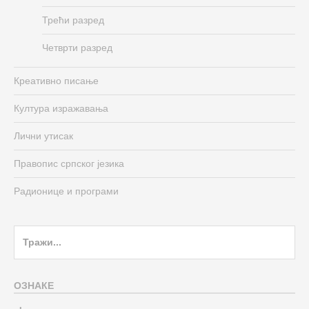
Трећи разред
Четврти разред
Креативно писање
Култура изражавања
Лични утисак
Правопис српског језика
Радионице и програми
Search
for:
ОЗНАКЕ