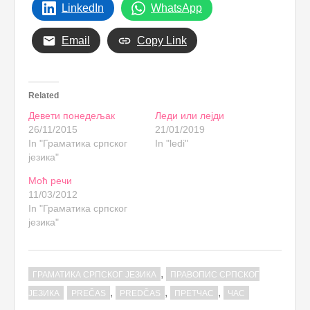
LinkedIn
WhatsApp
Email
Copy Link
Related
Девети понедељак
Леди или лејди
26/11/2015
21/01/2019
In "Граматика српског
In "ledi"
језика"
Моћ речи
11/03/2012
In "Граматика српског
језика"
,
ГРАМАТИКА СРПСКОГ ЈЕЗИКА
ПРАВОПИС СРПСКОГ
,
,
,
ЈЕЗИКА
PREČAS
PREDČAS
ПРЕТЧАС
ЧАС