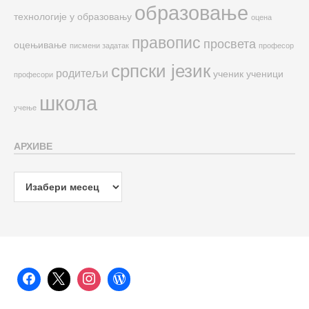
образовање
технологије у образовању
оцена
правопис
просвета
оцењивање
писмени задатак
професор
српски језик
родитељи
ученик
ученици
професори
школа
учење
АРХИВЕ
Архиве