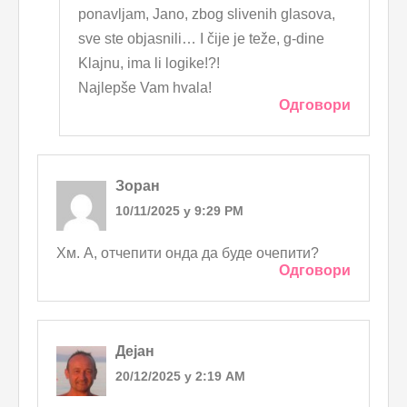
ponavljam, Jano, zbog slivenih glasova,
sve ste objasnili… I čije je teže, g-dine
Klajnu, ima li logike!?!
Najlepše Vam hvala!
Одговори
Зоран
10/11/2025 у 9:29 PM
Хм. А, отчепити онда да буде очепити?
Одговори
Дејан
20/12/2025 у 2:19 AM