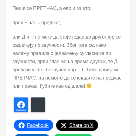
Пише се ПРЕТЧАС, а ево и зашто:
пред + час = предчас,
али Д и Ч не могу да стоје један до другог јер се
разликују по звучности. Због тога се, како
налажу правила о једначењу сугласника по
звучности, први глас мења према другом, те Д
прелази у свој безвучни пар – Т. Тиме добијамо
ПРЕТЧАС, па немојте да се кладите на предчас
или пречас. Губите као од шале!
Facebook
Bluesky
Facebook
Share on X