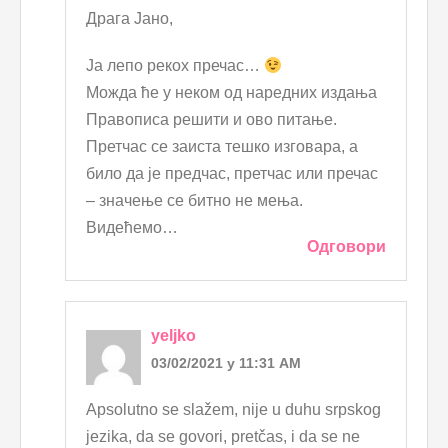
Драга Јано,
Ја лепо рекох пречас…
Можда ће у неком од наредних издања
Правописа решити и ово питање.
Претчас се заиста тешко изговара, а
било да је предчас, претчас или пречас
– значење се битно не мења.
Видећемо…
Одговори
yeljko
03/02/2021 у 11:31 AM
Apsolutno se slažem, nije u duhu srpskog
jezika, da se govori, pretčas, i da se ne