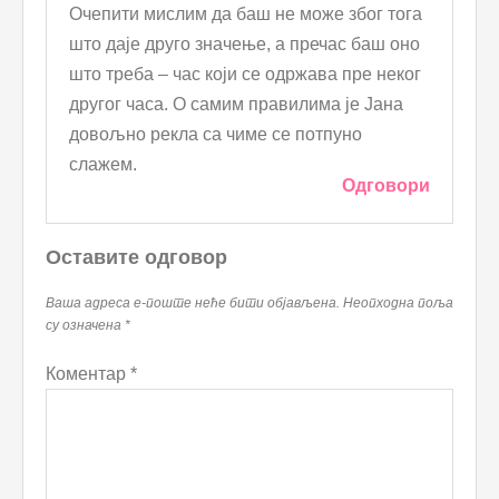
Очепити мислим да баш не може због тога
што даје друго значење, а пречас баш оно
што треба – час који се одржава пре неког
другог часа. О самим правилима је Јана
довољно рекла са чиме се потпуно
слажем.
Одговори
Оставите одговор
Ваша адреса е-поште неће бити објављена.
Неопходна поља
су означена
*
Коментар
*