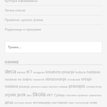
Култура изражавања
Лични утисак
Правопис српског језика
Радионице и програми
Search
for:
ОЗНАКЕ
deca
IKT
kreativno pisanje
nastava
kultura
fejsbuk
instagram
obrazovanje
onlajn
nastava na daljinu
nastavnik
ocenjivanje
pravopis
nastava
pisanje
pismeni zadaci
pismeni zadatak
srednja škola
škola
srpski jezik
ИКТ
Србија
đaci
гласовне промене
граматика
деца
мотивација
наставник
нове
култура
књиге
нове технологије