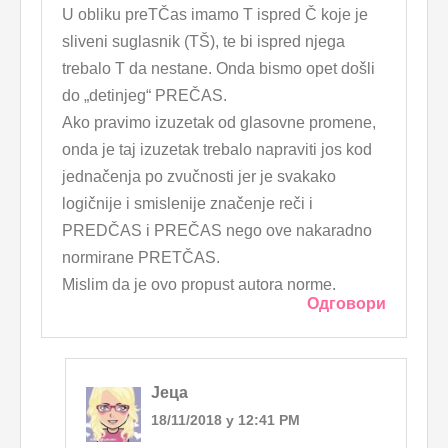
U obliku preTČas imamo T ispred Č koje je
sliveni suglasnik (TŠ), te bi ispred njega
trebalo T da nestane. Onda bismo opet došli
do „detinjeg“ PREČAS.
Ako pravimo izuzetak od glasovne promene,
onda je taj izuzetak trebalo napraviti jos kod
jednačenja po zvučnosti jer je svakako
logičnije i smislenije značenje reči i
PREDČAS i PREČAS nego ove nakaradno
normirane PRETČAS.
Mislim da je ovo propust autora norme.
Одговори
Јеца
18/11/2018 у 12:41 PM