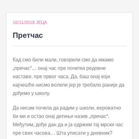
to
content
16/11/2018
ЈЕЦА
Претчас
Кад смо били мали, говорили смо да имамо
„пречас“… онај час пре почетка редовне
наставе, пре првог часа. Да, баш онај који
најчешће нисмо волели јер је требало раније да
дођемо у школу.
Да нисам почела да радим у школи, вероватно
би ми и остао онај детињи назив „пречас“.
Међутим, дође дан да и ја одржим тај мрски час
пре свих часова… Шта уписати у дневник?