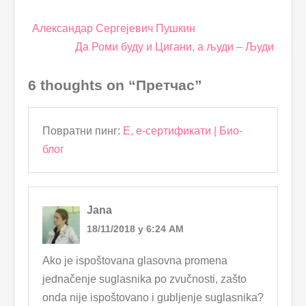
Post
Александар Сергејевич Пушкин
navigation
Да Роми буду и Цигани, а људи – Људи
6 thoughts on “Претчас”
Повратни пинг:
Е, е-сертификати | Био-
блог
Jana
18/11/2018 у 6:24 AM
Ako je ispoštovana glasovna promena
jednačenje suglasnika po zvučnosti, zašto
onda nije ispoštovano i gubljenje suglasnika?