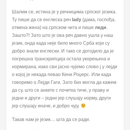
Шалим се, истина је у речницима српског језика.
Ту пише да се енглеска реч
lady
(дама, госпођа,
отмена жена) на српском чита и пише
леди
.
Зашто?! Зато што је ова реч давно ушла у наш
језик, онда када није било много Срба који су
добро знали енглески. И тако се догодило да је
погрешна транскрипција остала укорењена и
нормирана, иако сви јасно чујемо слово ј у лејди
о којој је некада певао Кени Роџерс. Или када
говоримо о Лејди Гаги. Зато бих могла да кажем
да су, што се анкете с почетка тиче, у праву и
једни и други – једни јер слушају норму, други
јер слушају иначе, и добро чују.
Такав нам је језик… шта да се ради.