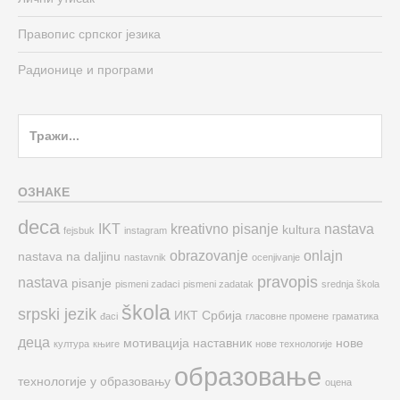
Правопис српског језика
Радионице и програми
Search
for:
ОЗНАКЕ
deca
IKT
kreativno pisanje
nastava
kultura
fejsbuk
instagram
obrazovanje
onlajn
nastava na daljinu
nastavnik
ocenjivanje
pravopis
nastava
pisanje
pismeni zadaci
pismeni zadatak
srednja škola
škola
srpski jezik
ИКТ
Србија
đaci
гласовне промене
граматика
деца
мотивација
наставник
нове
култура
књиге
нове технологије
образовање
технологије у образовању
оцена