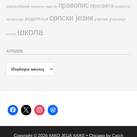
правопис
просвета
оцењивање
писмени задатак
професор
српски језик
родитељи
ученик
ученици
професори
школа
учење
АРХИВЕ
Архиве
Copyright © 2026
КАКО ЈЕЦА КАЖЕ
•
Chicago by
Catch