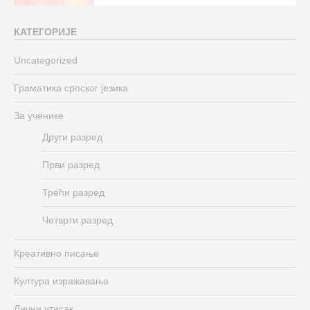
КАТЕГОРИЈЕ
Uncategorized
Граматика српског језика
За ученике
Други разред
Први разред
Трећи разред
Четврти разред
Креативно писање
Култура изражавања
Лични утисак