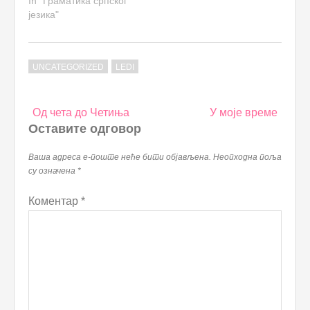
In "Граматика српског
језика"
UNCATEGORIZED
LEDI
Post
Од чета до Четиња
У моје време
navigation
Оставите одговор
Ваша адреса е-поште неће бити објављена.
Неопходна поља
су означена
*
Коментар
*