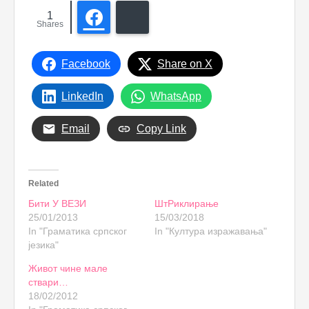
1
Facebook
Bluesky
Shares
Facebook
Share on X
LinkedIn
WhatsApp
Email
Copy Link
Related
Бити У ВЕЗИ
ШтРиклирање
25/01/2013
15/03/2018
In "Граматика српског
In "Култура изражавања"
језика"
Живот чине мале
ствари…
18/02/2012