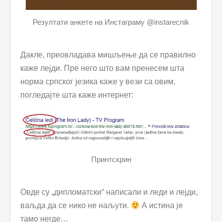
Резултати анкете на Инстаграму @instarecnik
Дакле, преовладава мишљење да се правилно
каже лејди. Пре него што вам пренесем шта
норма српског језика каже у вези са овим,
погледајте шта каже интернет:
Принтскрин
Овде су „дипломатски“ написали и леди и лејди,
ваљда да се нико не наљути.
А истина је
тамо негде…