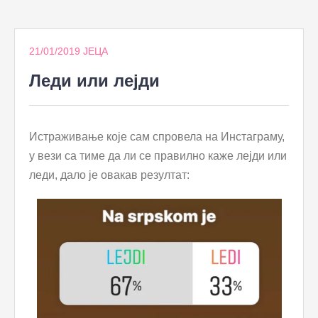
to
content
21/01/2019
ЈЕЦА
Леди или лејди
Истраживање које сам спровела на Инстаграму,
у вези са тиме да ли се правилно каже лејди или
леди, дало је овакав резултат: