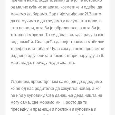
пренети нама, родитељима) шта јој је потребно
од малих кућних апарата, козметике и одеће, да
можемо да бирамо. Зар није увиђавна?! Зашто
да се мучимо и да гледамо у пасуљ шта воли, а
шта не воли, шта би је обрадовало, а шта би је
тотално сморило. То се данас ваљда рачуна као
вид помоћи. Сва срећа да није тражила мобилни
телефон или таблет! Чула сам да неке просветне
раднице од ученика и такве ствари наручују за 8.
март, мада, причају људи свашта.
Углавном, преостаје нам само још да одредимо
ко ће од нас родитеља да сакупља новац, а ко
ће ићи у куповину. Ова данашња деца ништа не
могу сама, све морамо ми. Просто да ти
преседну и празници и поклони и куповина и