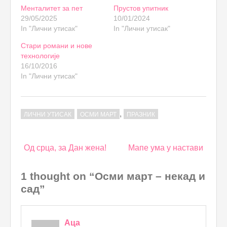
Менталитет за пет
Прустов упитник
29/05/2025
10/01/2024
In "Лични утисак"
In "Лични утисак"
Стари романи и нове
технологије
16/10/2016
In "Лични утисак"
,
ЛИЧНИ УТИСАК
ОСМИ МАРТ
ПРАЗНИК
Post
Од срца, за Дан жена!
Мапе ума у настави
navigation
1 thought on “Осми март – некад и
сад”
Аца