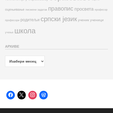
правопис
просвета
оцењивање
писмени задатак
професор
српски језик
родитељи
ученик
ученици
професори
школа
учење
АРХИВЕ
Архиве