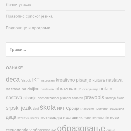
Лични утисак
Правопис српског језика
Радионице и програми
Search
for:
ОЗНАКЕ
deca
IKT
kreativno pisanje
nastava
kultura
fejsbuk
instagram
obrazovanje
onlajn
nastava na daljinu
nastavnik
ocenjivanje
pravopis
nastava
pisanje
pismeni zadaci
pismeni zadatak
srednja škola
škola
srpski jezik
ИКТ
Србија
đaci
гласовне промене
граматика
деца
мотивација
наставник
нове
култура
књиге
нове технологије
образовање
технологије у образовању
оцена