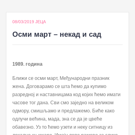
to
content
08/03/2019
ЈЕЦА
Осми март – некад и сад
1989. година
Ближи се осми март, Међународни празник
жена. Договарамо се шта ћемо да купимо
разредној и наставницама код којих ћемо имати
часове тог дана. Сви смо заједно на великом
одмору, смишљамо и предлажемо. Биће како
одлучи већина, мада, зна се да је цвеће
обавезно. Уз то ћемо узети и неку ситницу из