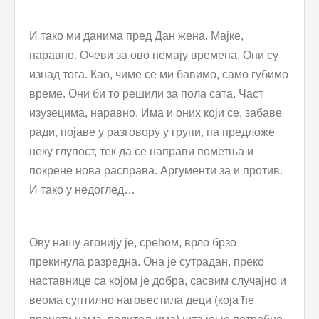
И тако ми данима пред Дан жена. Мајке,
наравно. Очеви за ово немају времена. Они су
изнад тога. Као, чиме се ми бавимо, само губимо
време. Они би то решили за пола сата. Част
изузецима, наравно. Има и оних који се, забаве
ради, појаве у разговору у групи, па предложе
неку глупост, тек да се направи пометња и
покрене нова расправа. Аргументи за и против.
И тако у недоглед…
Ову нашу агонију је, срећом, врло брзо
прекинула разредна. Она је сутрадан, преко
наставнице са којом је добра, сасвим случајно и
веома суптилно наговестила деци (која ће