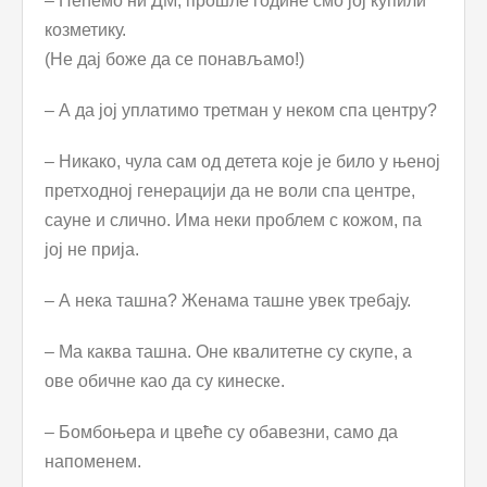
– Нећемо ни ДМ, прошле године смо јој купили
козметику.
(Не дај боже да се понављамо!)
– А да јој уплатимо третман у неком спа центру?
– Никако, чула сам од детета које је било у њеној
претходној генерацији да не воли спа центре,
сауне и слично. Има неки проблем с кожом, па
јој не прија.
– А нека ташна? Женама ташне увек требају.
– Ма каква ташна. Оне квалитетне су скупе, а
ове обичне као да су кинеске.
– Бомбоњера и цвеће су обавезни, само да
напоменем.