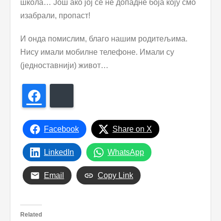
школа… Још ако јој се не допадне боја коју смо
изабрали, пропаст!
И онда помислим, благо нашим родитељима.
Нису имали мобилне телефоне. Имали су
(једноставнији) живот…
Facebook
Bluesky
Facebook
Share on X
LinkedIn
WhatsApp
Email
Copy Link
Related