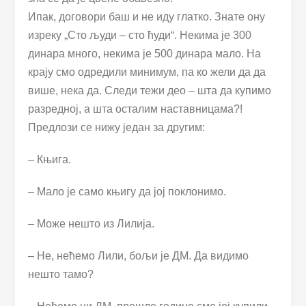
Ипак, договори баш и не иду глатко. Знате ону
изреку „Сто људи – сто ћуди“. Некима је 300
динара много, некима је 500 динара мало. На
крају смо одредили минимум, па ко жели да да
више, нека да. Следи тежи део – шта да купимо
разредној, а шта осталим наставницама?!
Предлози се нижу један за другим:
– Књига.
– Мало је само књигу да јој поклонимо.
– Може нешто из Лилија.
– Не, нећемо Лили, бољи је ДМ. Да видимо
нешто тамо?