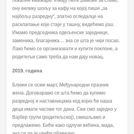
локалне књижаре. Имају лепе рамове за слике,
ону велику шољу за кафу на којој пише „за
најбољу разредну“, златно огледалце на
расклапање које стаје у ташну, видећемо још.
Имамо председника одељенске заједнице,
заменика, благајника… зна се шта је чији посао.
Лако ћемо се организовати и купити поклоне, а
родитељи само треба да нам дају новац.
2019. година
Ближи се осми март, Међународни празник
жена. Договарамо се шта ћемо да купимо
разредној и наставницама код којих ће наша
деца имати часове тог дана. Сви смо заједно у
Вајбер групи (родитељској), смишљамо и
предлажемо. Биће како одлучи већина, мада,
зна се да је цвеће обавезно.