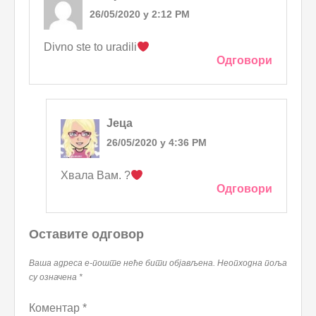
26/05/2020 у 2:12 PM
Divno ste to uradili
Одговори
Јеца
26/05/2020 у 4:36 PM
Хвала Вам. ?
Одговори
Оставите одговор
Ваша адреса е-поште неће бити објављена.
Неопходна поља
су означена
*
Коментар
*