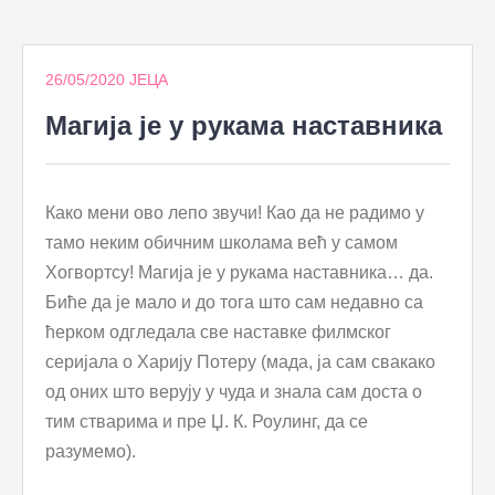
to
content
26/05/2020
ЈЕЦА
Магија је у рукама наставника
Како мени ово лепо звучи! Као да не радимо у
тамо неким обичним школама већ у самом
Хогвортсу! Магија је у рукама наставника… да.
Биће да је мало и до тога што сам недавно са
ћерком одгледала све наставке филмског
серијала о Харију Потеру (мада, ја сам свакако
од оних што верују у чуда и знала сам доста о
тим стварима и пре Џ. К. Роулинг, да се
разумемо).