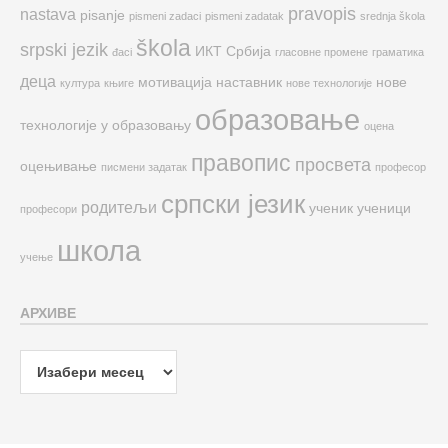
pravopis
nastava
pisanje
pismeni zadaci
pismeni zadatak
srednja škola
škola
srpski jezik
ИКТ
Србија
đaci
гласовне промене
граматика
деца
мотивација
наставник
нове
култура
књиге
нове технологије
образовање
технологије у образовању
оцена
правопис
просвета
оцењивање
писмени задатак
професор
српски језик
родитељи
ученик
ученици
професори
школа
учење
АРХИВЕ
Архиве