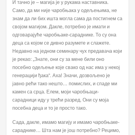
И тачно је – магија је у рукама наставника.
Само, да ми није чаробњака у одељењима, не
знам да ли бих ишта могла сама да постигнем са
својом магијом. Дакле, потребно је имати и
одговарајуће чаробњаке-сараднике. То су она
деца са којом се дивно разумете и слажете.
Недавно на једном семинару чух предавача који
је рекао: „Знате, они су за мене били оно
посебно одељење које свако од нас има у некој
генерацији ђака“. Аха! Значи, дозвољено је
јавно рећи тако нешто… помислих, и спаде ми
камен са срца. Елем, моји чаробњаци-
сарадници иду у трећи разред. Они су моја
посебна деца и то је просто тако.
Сада, дакле, имамо магију и имамо чаробњаке-
сараднике… Шта нам је још потребно? Рецимо,