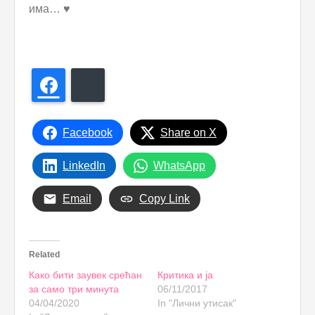
има…
♥
Facebook
Bluesky
Facebook
Share on X
LinkedIn
WhatsApp
Email
Copy Link
Related
Како бити заувек срећан
Критика и ја
за само три минута
06/11/2017
04/04/2020
In "Лични утисак"