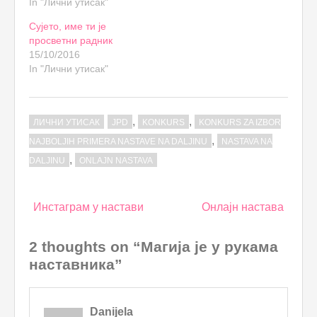
In "Лични утисак"
Сујето, име ти је
просветни радник
15/10/2016
In "Лични утисак"
,
,
ЛИЧНИ УТИСАК
JPD
KONKURS
KONKURS ZA IZBOR
,
NAJBOLJIH PRIMERA NASTAVE NA DALJINU
NASTAVA NA
,
DALJINU
ONLAJN NASTAVA
Post
Инстаграм у настави
Онлајн настава
navigation
2 thoughts on “Магија је у рукама
наставника”
Danijela