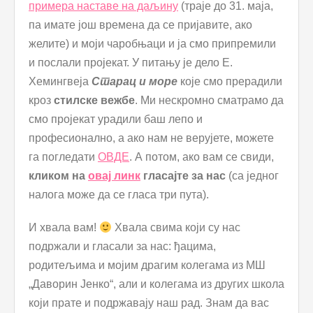
примера наставе на даљину
(траје до 31. маја,
па имате још времена да се пријавите, ако
желите) и моји чаробњаци и ја смо припремили
и послали пројекат. У питању је дело Е.
Хемингвеја
Старац и море
које смо прерадили
кроз
стилске вежбе
. Ми нескромно сматрамо да
смо пројекат урадили баш лепо и
професионално, а ако нам не верујете, можете
га погледати
ОВДЕ
. А потом, ако вам се свиди,
кликом на
овај линк
гласајте за нас
(са једног
налога може да се гласа три пута).
И хвала вам!
Хвала свима који су нас
подржали и гласали за нас: ђацима,
родитељима и мојим драгим колегама из МШ
„Даворин Јенко“, али и колегама из других школа
који прате и подржавају наш рад. Знам да вас