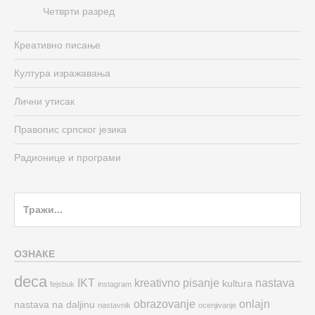
Четврти разред
Креативно писање
Култура изражавања
Лични утисак
Правопис српског језика
Радионице и програми
Search
for:
ОЗНАКЕ
deca
IKT
kreativno pisanje
nastava
kultura
fejsbuk
instagram
obrazovanje
onlajn
nastava na daljinu
nastavnik
ocenjivanje