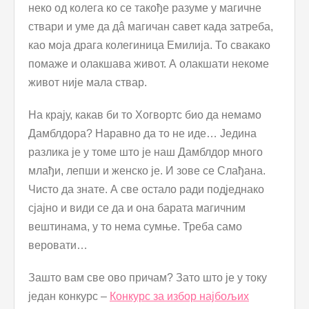
неко од колега ко се такође разуме у магичне
ствари и уме да дâ магичан савет када затреба,
као моја драга колегиница Емилија. То свакако
помаже и олакшава живот. А олакшати некоме
живот није мала ствар.
На крају, какав би то Хогвортс био да немамо
Дамблдора? Наравно да то не иде… Једина
разлика је у томе што је наш Дамблдор много
млађи, лепши и женско је. И зове се Слађана.
Чисто да знате. А све остало ради подједнако
сјајно и види се да и она барата магичним
вештинама, у то нема сумње. Треба само
веровати…
Зашто вам све ово причам? Зато што је у току
један конкурс –
Конкурс за избор најбољих