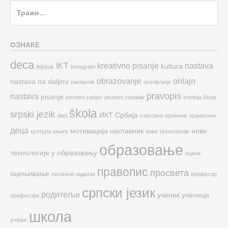
Search
for:
ОЗНАКЕ
deca
IKT
kreativno pisanje
nastava
kultura
fejsbuk
instagram
obrazovanje
onlajn
nastava na daljinu
nastavnik
ocenjivanje
pravopis
nastava
pisanje
pismeni zadaci
pismeni zadatak
srednja škola
škola
srpski jezik
ИКТ
Србија
đaci
гласовне промене
граматика
деца
мотивација
наставник
нове
култура
књиге
нове технологије
образовање
технологије у образовању
оцена
правопис
просвета
оцењивање
писмени задатак
професор
српски језик
родитељи
ученик
ученици
професори
школа
учење