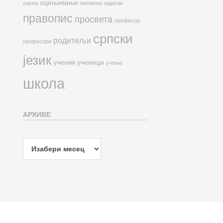
оцењивање
оцена
писмени задатак
правопис
просвета
професор
српски
родитељи
професори
језик
ученик
ученици
учење
школа
АРХИВЕ
Архиве