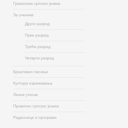
Граматика српског језика
За ученике
Други разред
Први разред
Трећи разред
Четврти разред
Креативно писање
Култура изражавања
Лични утисак
Правопис српског језика
Радионице и програми