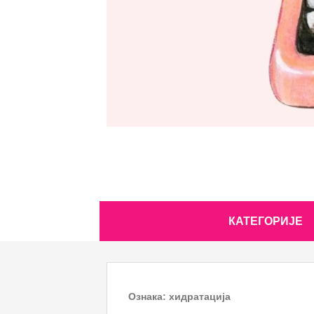
Skip
КАТЕГОРИЈЕ
to
content
Ознака:
хидратација