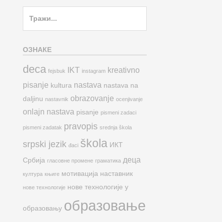
Search
for:
ОЗНАКЕ
deca
IKT
kreativno
fejsbuk
instagram
pisanje
nastava
kultura
nastava na
obrazovanje
daljinu
nastavnik
ocenjivanje
onlajn nastava
pisanje
pismeni zadaci
pravopis
pismeni zadatak
srednja škola
škola
srpski jezik
ИКТ
đaci
деца
Србија
гласовне промене
граматика
мотивација
наставник
култура
књиге
нове технологије у
нове технологије
образовање
образовању