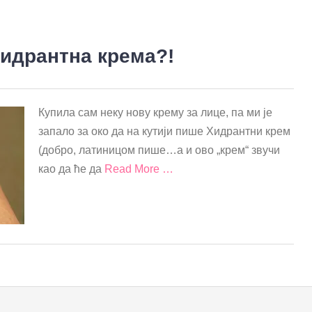
хидрантна крема?!
Купила сам неку нову крему за лице, па ми је
запало за око да на кутији пише Хидрантни крем
(добро, латиницом пише…а и ово „крем“ звучи
као да ће да
Read More …