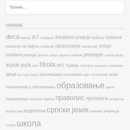
Search
for:
ОЗНАКЕ
deca
IKT
kreativno pisanje
nastava
kultura
fejsbuk
instagram
obrazovanje
onlajn
nastava na daljinu
nastavnik
ocenjivanje
pravopis
nastava
pisanje
pismeni zadaci
pismeni zadatak
srednja škola
škola
srpski jezik
ИКТ
Србија
đaci
гласовне промене
граматика
деца
мотивација
наставник
нове
култура
књиге
нове технологије
образовање
технологије у образовању
оцена
правопис
просвета
оцењивање
писмени задатак
професор
српски језик
родитељи
ученик
ученици
професори
школа
учење