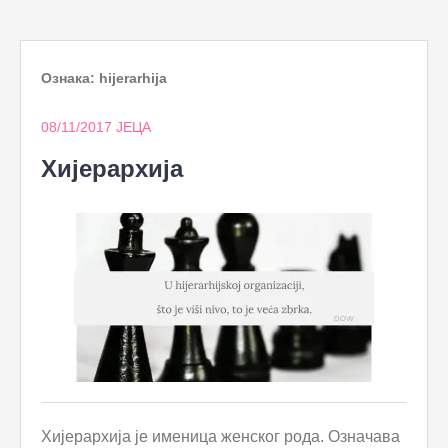
to
content
Ознака:
hijerarhija
08/11/2017
ЈЕЦА
Хијерархија
Хијерархија је именица женског рода. Означава