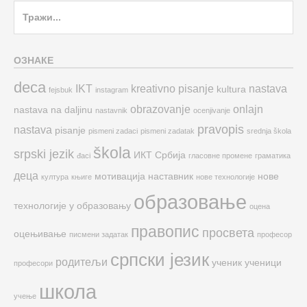
Search
for:
ОЗНАКЕ
deca
IKT
kreativno pisanje
nastava
kultura
fejsbuk
instagram
obrazovanje
onlajn
nastava na daljinu
nastavnik
ocenjivanje
pravopis
nastava
pisanje
pismeni zadaci
pismeni zadatak
srednja škola
škola
srpski jezik
ИКТ
Србија
đaci
гласовне промене
граматика
деца
мотивација
наставник
нове
култура
књиге
нове технологије
образовање
технологије у образовању
оцена
правопис
просвета
оцењивање
писмени задатак
професор
српски језик
родитељи
ученик
ученици
професори
школа
учење