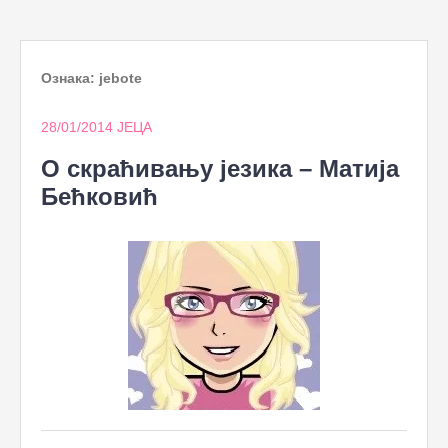
to
content
Ознака:
jebote
28/01/2014
ЈЕЦА
О скраћивању језика – Матија
Бећковић