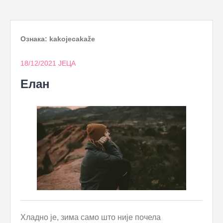
to
content
Ознака:
kakojecakaže
18/12/2021
ЈЕЦА
Елан
Хладно је, зима само што није почела