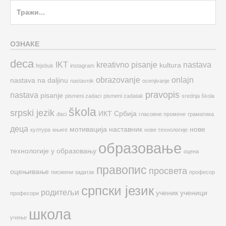
Search
for:
ОЗНАКЕ
deca
IKT
kreativno pisanje
nastava
kultura
fejsbuk
instagram
obrazovanje
onlajn
nastava na daljinu
nastavnik
ocenjivanje
pravopis
nastava
pisanje
pismeni zadaci
pismeni zadatak
srednja škola
škola
srpski jezik
ИКТ
Србија
đaci
гласовне промене
граматика
деца
мотивација
наставник
нове
култура
књиге
нове технологије
образовање
технологије у образовању
оцена
правопис
просвета
оцењивање
писмени задатак
професор
српски језик
родитељи
ученик
ученици
професори
школа
учење